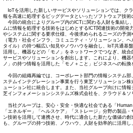
IoTを活用した新しいサービスやソリューションでは、ク
報を高速に処理するビッグデータといったソフトウェア技術
今回の統合によりグループ内のICTに関わる人財を集結し
ムに情報を処理する技術をはじめとするICT関連技術の開発
やシステムに関する要求仕様、今後求められるニーズの予測
（電力・社会インフラ、コミュニティ・ソリューション、ヘ
タイル）の持つ幅広い知見やノウハウを融合し、IoT共通基盤
活用し、機器などの「モノ」をネットワークでつなぎ、統合的
サービスやソリューションを創出します。これにより、機器
ノ」の持つ情報を活用した「モノ＋こと」ビジネスへの転換
今回の組織再編では、コーポレート部門の情報システム部
ステムインテグレーション事業を行う東芝ソリューション株
ューション社に統合します。また、当社グループ向けに情報
芝インフォメーションシステムズ株式会社を、クラウド＆ソ
当社グループは、安心・安全・快適な社会である「Human Sma
「エネルギー」「ヘルスケア」「ストレージ」分野の製品・サ
ン技術を活用して連携させ、時代に適合した新たな価値の創
も、グループの持つ技術、ノウハウ、人財を効率的に活用し