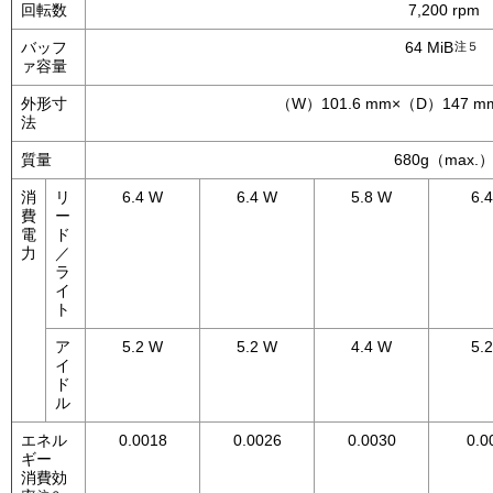
回転数
7,200 rpm
バッフ
64 MiB
注５
ァ容量
外形寸
（W）101.6 mm×（D）147 m
法
質量
680g（max.
消
リ
6.4 W
6.4 W
5.8 W
6.
費
ー
電
ド
力
／
ラ
イ
ト
ア
5.2 W
5.2 W
4.4 W
5.
イ
ド
ル
エネル
0.0018
0.0026
0.0030
0.0
ギー
消費効