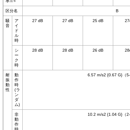
率
注６
区分名
B
騒
ア
27 dB
27 dB
25 dB
27
音
イ
ド
ル
時
シ
28 dB
28 dB
26 dB
28
ー
ク
時
耐
動
6.57 m/s2 {0.67 G}（
振
作
動
時
性
(ラ
ン
ダ
ム)
非
10.2 m/s2 {1.04 G}（
動
作
時