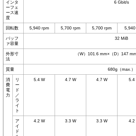
インタ
6 Gbit/s
ーフェ
ース速
度
回転数
5,940 rpm
5,700 rpm
5,700 rpm
5,940
バッフ
32 MiB
ァ容量
外形寸
（W）101.6 mm×（D）147 mm
法
質量
680g（max.）
消
リ
5.4 W
4.7 W
4.7 W
5.4
費
ー
電
ド
力
／
ラ
イ
ト
ア
4.2 W
3.3 W
3.3 W
4.2
イ
ド