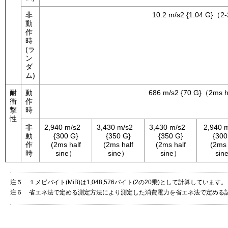
非
10.2 m/s2 {1.04 G}（
動
作
時
(ラ
ン
ダ
ム)
耐
動
686 m/s2 {70 G}（2ms h
衝
作
撃
時
性
非
2,940 m/s2
3,430 m/s2
3,430 m/s2
2,940
動
{300 G}
{350 G}
{350 G}
{300
作
(2ms half
(2ms half
(2ms half
(2ms 
時
sine）
sine）
sine）
sin
注５
１メビバイト(MiB)は1,048,576バイト(2の20乗)として計算しています。
注６
省エネ法で定める測定方法により測定した消費電力を省エネ法で定める