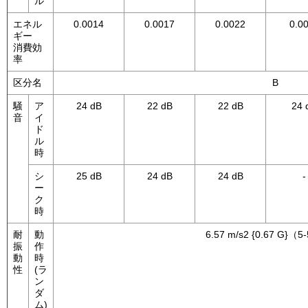
ル
エネル
0.0014
0.0017
0.0022
0.0
ギー
消費効
率
区分名
B
騒
ア
24 dB
22 dB
22 dB
24 
音
イ
ド
ル
時
シ
25 dB
24 dB
24 dB
-
ー
ク
時
耐
動
6.57 m/s2 {0.67 G}（
振
作
動
時
性
(ラ
ン
ダ
ム)