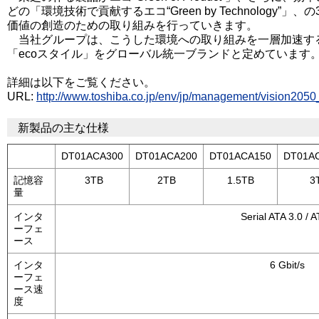
どの「環境技術で貢献するエコ“Green by Technology”
価値の創造のための取り組みを行っていきます。
当社グループは、こうした環境への取り組みを一層加速す
「ecoスタイル」をグローバル統一ブランドと定めています
詳細は以下をご覧ください。
URL:
http://www.toshiba.co.jp/env/jp/management/vision2050
新製品の主な仕様
DT01ACA300
DT01ACA200
DT01ACA150
DT01A
記憶容
3TB
2TB
1.5TB
3
量
インタ
Serial ATA 3.0 / 
ーフェ
ース
インタ
6 Gbit/s
ーフェ
ース速
度