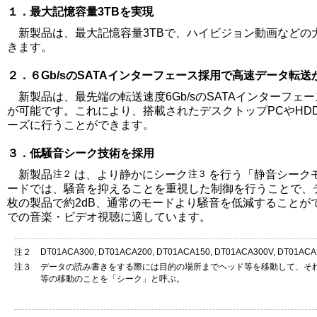
１．最大記憶容量3TBを実現
新製品は、最大記憶容量3TBで、ハイビジョン動画などの
きます。
２．６Gb/sのSATAインターフェース採用で高速データ転送
新製品は、最先端の転送速度6Gb/sのSATAインターフェ
が可能です。これにより、搭載されたデスクトップPCやHD
ーズに行うことができます。
３．低騒音シーク技術を採用
新製品
注２
は、より静かにシーク
注３
を行う「静音シーク
ードでは、騒音を抑えることを重視した制御を行うことで、デ
枚の製品で約2dB、通常のモードより騒音を低減することが
での音楽・ビデオ視聴に適しています。
注２
DT01ACA300, DT01ACA200, DT01ACA150, DT01ACA300V, DT01AC
注３
データの読み書きをする際には目的の場所までヘッド等を移動して、そ
等の移動のことを「シーク」と呼ぶ。