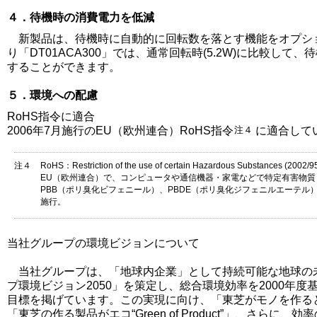
４．待機時の消費電力を低減
新製品は、待機時に自動的に回転数を落とす機能をオプシ
り「DT01ACA300」では、通常回転時(5.2W)に比較して、待
することができます。
５．環境への配慮
RoHS指令に適合
2006年7月施行のEU（欧州連合）RoHS指令
注４
に適合して
注４
RoHS：Restriction of the use of certain Hazardous Substances (2002/9
EU（欧州連合）で、コンピュータや通信機器・家電などで特定有害物
PBB（ポリ臭化ビフェニール）、PBDE（ポリ臭化ジフェニルエーテル）
施行。
当社グループの環境ビジョンについて
当社グループは、「地球内企業」として持続可能な地球の
プ環境ビジョン2050」を策定し、総合環境効率を2000年度基
目標を掲げています。この実現に向け、「東芝がモノを作るときのエコ“
「東芝の作る製品がエコ“Green of Product”」、さら