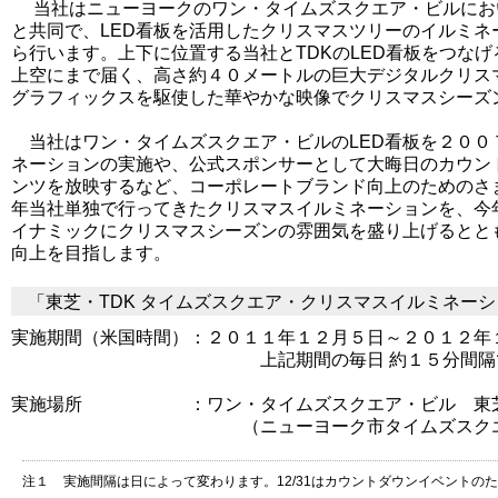
当社はニューヨークのワン・タイムズスクエア・ビルにおい
と共同で、LED看板を活用したクリスマスツリーのイルミネ
ら行います。上下に位置する当社とTDKのLED看板をつな
上空にまで届く、高さ約４０メートルの巨大デジタルクリス
グラフィックスを駆使した華やかな映像でクリスマスシーズ
当社はワン・タイムズスクエア・ビルのLED看板を２００
ネーションの実施や、公式スポンサーとして大晦日のカウン
ンツを放映するなど、コーポレートブランド向上のためのさ
年当社単独で行ってきたクリスマスイルミネーションを、今
イナミックにクリスマスシーズンの雰囲気を盛り上げるとと
向上を目指します。
「東芝・TDK タイムズスクエア・クリスマスイルミネー
実施期間（米国時間）：２０１１年１２月５日～２０１２年
上記期間の毎日 約１５分間隔で
実施場所 ：ワン・タイムズスクエア・ビル 東芝およ
（ニューヨーク市タイムズスクエア
注１
実施間隔は日によって変わります。12/31はカウントダウンイベントの