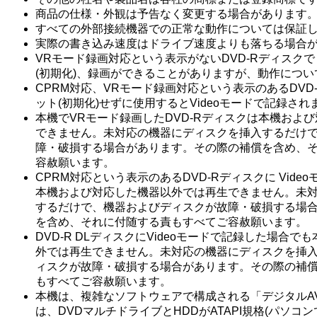
商品の仕様・外観は予告なく変更する場合があります
すべての外部接続機器での正常な動作については保証
実際の書き込み速度はドライブ速度よりも落ちる場合
VRモード録画対応という表示がないDVD-Rディスク
(初期化)、録画ができることがありますが、動作につ
CPRM対応、VRモード録画対応という表示のあるDVD
ット(初期化)せずに使用するとVideoモードで記録され
本機でVRモード録画したDVD-Rディスクは本機およ
できません。未対応の機器にディスクを挿入するだけ
障・破損する場合があります。その際の補償を含め、
容赦願います。
CPRM対応という表示のあるDVD-Rディスクに Vid
本機および対応した機器以外では再生できません。未
するだけで、機器およびディスクが故障・破損する場
を含め、それに付随する責もすべてご容赦願います。
DVD-R DLディスクにVideoモードで記録した場合
外では再生できません。未対応の機器にディスクを挿
ィスクが故障・破損する場合があります。その際の補
もすべてご容赦願います。
本機は、複雑なソフトウェアで構成される「デジタルA
は、DVDマルチドライブとHDDがATAPI規格(パソ