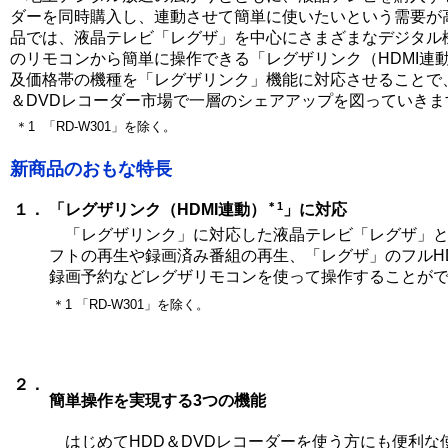
ダーを同時購入し、連動させて簡単に使いたいという需要が
品では、液晶テレビ「レグザ」を中心にさまざまなデジタル
のリモコンから簡単に操作できる「レグザリンク（HDMI連
及価格帯の機種を「レグザリンク」機能に対応させることで
＆DVDレコーダー市場で一層のシェアアップを図っていきま
＊1
「RD-W301」を除く。
新商品のおもな特長
＊1
１．
「レグザリンク（HDMI連動）
」に対応
「レグザリンク」に対応した液晶テレビ「レグザ」と
フトの再生や録画済み番組の再生、「レグザ」のフルH
録画予約などレグザリモコンを使って操作することが
＊1
「RD-W301」を除く。
２．
簡単操作を実現する3つの機能
はじめてHDD＆DVDレコーダーを使う方にも便利な