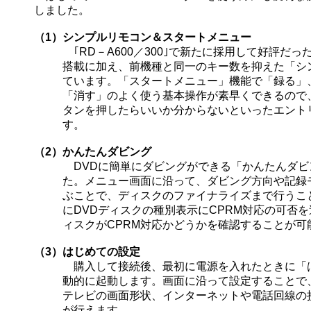
しました。
（1）
シンプルリモコン＆スタートメニュー
｢RD－A600／300｣で新たに採用して好評だ
搭載に加え、前機種と同一のキー数を抑えた「シ
ています。「スタートメニュー」機能で「録る」
「消す」のよく使う基本操作が素早くできるので
タンを押したらいいか分からないといったエント
す。
（2）
かんたんダビング
DVDに簡単にダビングができる「かんたんダビ
た。メニュー画面に沿って、ダビング方向や記録
ぶことで、ディスクのファイナライズまで行うこ
にDVDディスクの種別表示にCPRM対応の可否
ィスクがCPRM対応かどうかを確認することが可
（3）
はじめての設定
購入して接続後、最初に電源を入れたときに「
動的に起動します。画面に沿って設定することで
テレビの画面形状、インターネットや電話回線の
が行えます。