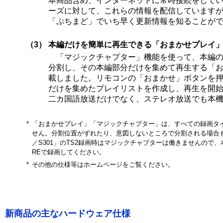
本商品含め、インターネットに常時接続をして
ーズに対して、これらの情報を配信しています
「ぷちまど」でいち早く更新情報を知ることが
（3）
本編だけを簡単に再生できる「おまかせプレイ
「マジックチャプター」機能を使って、本編の
分割し、その本編部分だけを集めて再生する「
載しました。リモコンの「おまかせ」ボタンを
だけを集めたプレイリストを作成し、再生を開
二カ国語放送だけでなく、ステレオ放送でも本
*
「おまかせプレイ」「マジックチャプター」は、すべての録画タ
せん。分割位置がずれたり、意図しないところで分割される場合もあ
／S301」のTS2録画時はマジックチャプターは働きませんので、
REで録画してください。
*
その他の仕様等はホームページをご覧ください。
新商品の主なハードウェア仕様