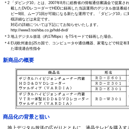
＊2
「ダビング10」とは、2007年8月に総務省の情報通信審議会で提案さ
載したDVDレコーダーでHDDに録画した当該運用のデジタル放送番組
ピー9回、ムーブ1回が可能になる新たな運用です。「ダビング10」
様詳細などは未定です。
対応の詳細については下記にてお知らせいたします。
http://www3.toshiba.co.jp/hdd-dvd/
＊3
地上デジタル放送（約17Mbps）をTSモードで録画した場合。
＊4
EU(欧州連合)25カ国で、コンピュータや通信機器、家電などで特定有
た環境適合性指令
新商品の概要
商品化の背景と狙い
地上デジタル放送の広がりとともに、液晶テレビを購入する