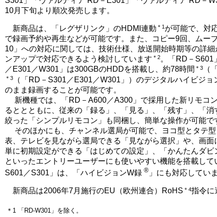
S301」「ヴァルディア RD－E301」「ヴァルディア RD－
10月下旬より順次発売します。
＊1
新商品は、「レグザリンク」のHDMI連動
が可能で、対
で録画予約や再生などが可能です。また、コピー9回、ムーブ
10」への対応に関しては、技術仕様、放送開始時期等の詳
＊2
ンアップで対応できるよう検討しています
。「RD－S601
＊3
／E301／W301」は300GBのHDDを搭載し、約78時間
（「
＊3
（「RD－S301／E301／W301」）のデジタルハイビ
のまま録画することが可能です。
新機種では、「RD－A600／A300」で採用した新リモコ
るととともに、従来の「録る」、「見る」、「残す」、「消
絞った「シンプルリモコン」も同梱し、簡単な操作が可能で
そのほかにも、チャンネル選局が可能で、ヨコ型とタテ型
表、テレビを見ながら選局できる「見ながら選択」や、画面
単に初期設定ができる「はじめての設定」、「かんたんダビ
といったエントリーユーザーにも使いやすい機能を搭載して
®
S601／S301」は、「ハイビジョンW録
」にも対応してい
＊4
新商品は2006年7月施行のEU（欧州連合）RoHS
指令に
＊1
「RD-W301」を除く。