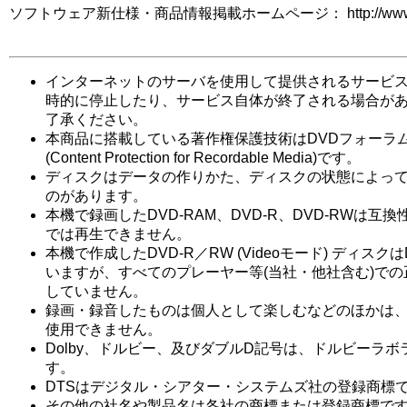
ソフトウェア新仕様・商品情報掲載ホームページ： http://www3.toshi
インターネットのサーバを使用して提供されるサービ
時的に停止したり、サービス自体が終了される場合が
了承ください。
本商品に搭載している著作権保護技術はDVDフォーラム
(Content Protection for Recordable Media)です。
ディスクはデータの作りかた、ディスクの状態によっ
のがあります。
本機で録画したDVD-RAM、DVD-R、DVD-RWは互
では再生できません。
本機で作成したDVD-R／RW (Videoモード) ディスクは
いますが、すべてのプレーヤー等(当社・他社含む)で
していません。
録画・録音したものは個人として楽しむなどのほかは
使用できません。
Dolby、ドルビー、及びダブルD記号は、ドルビーラ
す。
DTSはデジタル・シアター・システムズ社の登録商標
その他の社名や製品名は各社の商標または登録商標で