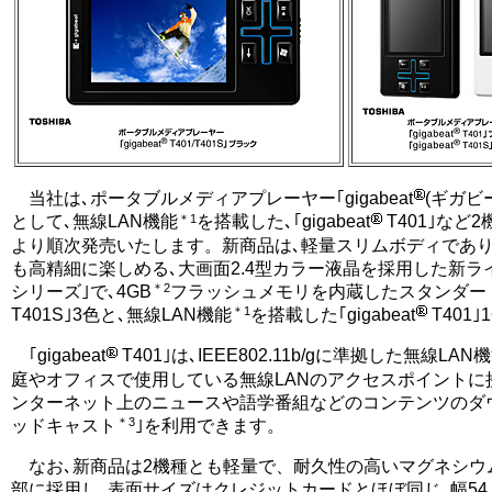
当社は､ポータブルメディアプレーヤー｢gigabeat
(ギガビ
＊1
として､無線LAN機能
を搭載した､｢gigabeat
T401｣など
より順次発売いたします。新商品は､軽量スリムボディであり
も高精細に楽しめる､大画面2.4型カラー液晶を採用した新ラインナ
＊2
シリーズ｣で､4GB
フラッシュメモリを内蔵したスタンダードモデ
＊1
T401S｣3色と､無線LAN機能
を搭載した｢gigabeat
T401
｢gigabeat
T401｣は､IEEE802.11b/gに準拠した無線LAN
庭やオフィスで使用している無線LANのアクセスポイントに
ンターネット上のニュースや語学番組などのコンテンツのダ
＊3
ッドキャスト
｣を利用できます。
なお､新商品は2機種とも軽量で、耐久性の高いマグネシウ
部に採用し､表面サイズはクレジットカードとほぼ同じ､幅54.0m