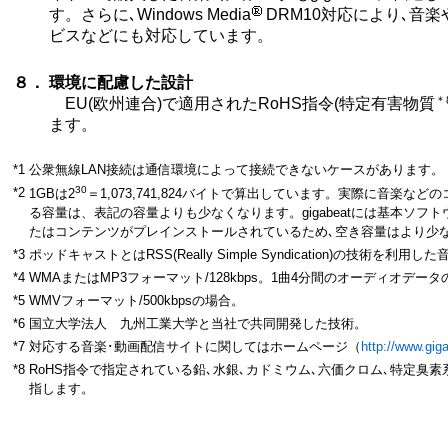
す。さらに､Windows Media
DRM10対応により､音
ビスなどにも対応しています。
８．
環境に配慮した設計
＊
EU(欧州連合)で適用されたRoHS指令(特定有害物質
ます。
*1
公衆無線LAN接続は通信環境によって接続できないケースがあります。
30
*2
1GBは2
＝1,073,741,824バイトで算出しています。実際に音楽な
る容量は、表記の容量よりも少なくなります。gigabeatには基本ソフ
たはコンテンツがプレインストールされているため､空き容量はより少
*3
ポッドキャストとはRSS(Really Simple Syndication)の技術を利
*4
WMAまたはMP3フォーマット/128kbps。1曲4分間のオーディオデー
*5
WMVフォーマット/500kbpsの場合。
*6
国立大学法人 九州工業大学と当社で共同開発した技術。
*7
対応する音楽･動画配信サイトに関してはホームページ（
http://www.giga
*8
RoHS指令で指定されている鉛､水銀､カドミウム､六価クロム､特定臭素系
指します。