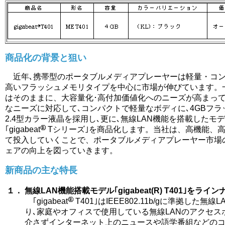
商品化の背景と狙い
近年､携帯型のポータブルメディアプレーヤーは軽量・コン
高いフラッシュメモリタイプを中心に市場が伸びています。
はそのままに、大容量化･高付加価値化へのニーズが高まっ
なニーズに対応して､コンパクトで軽量なボディに､4GBフ
2.4型カラー液晶を採用し､更に､無線LAN機能を搭載したモ
｢gigabeat
Tシリーズ｣を商品化します。当社は、高機能、
て投入していくことで、ポータブルメディアプレーヤー市場
ェアの向上を図っていきます。
新商品の主な特長
１．
無線LAN機能搭載モデル｢gigabeat(R) T401｣をライ
｢gigabeat
T401｣はIEEE802.11b/gに準拠した無線
り､家庭やオフィスで使用している無線LANのアクセス
介さずインターネット上のニュースや語学番組などの