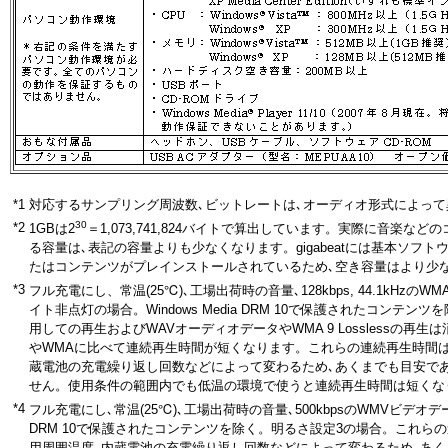
*1
対応するサンプリング周波数､ビットレートは､オーディオ形式によって
30
*2
1GBは2
＝1,073,741,824バイトで算出しています。実際に音楽な
る容量は､表記の容量よりも少なくなります。gigabeatには基本ソフ
たはコンテンツがプレインストールされているため､空き容量はより少
*3
フル充電にし、常温(25℃)､工場出荷時の音量､128kbps, 44.1kHz
イト非点灯の場合。Windows Media DRM 10で保護されたコンテン
用しての再生およびWAVオーディオデータやWMA 9 Losslessの再生
やWMAに比べて連続再生時間が短くなります。これらの連続再生時間は
蔵電池の充電繰り返し回数などによって変わるため､あくまでも目安で
せん。使用条件の範囲内でも低温の環境で使うと連続再生時間は短くな
*4
フル充電にし､常温(25℃)､工場出荷時の音量､500kbpsのWMVビデオデータ
DRM 10で保護されたコンテンツを除く。明るさ設定3の場合。これら
用周囲温度､内蔵電池の充電繰り返し回数などによって変わるため､あく