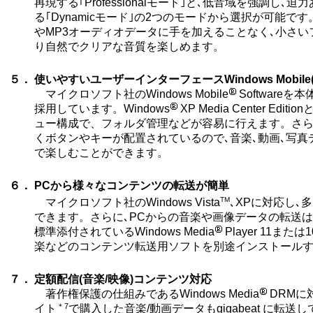
再現する｢Professionalモード｣と､低音域を強調し､
る｢Dynamicモード｣の2つのモードから選択が可能で
やMP3オーディオデータに手を加えることなく､小さい
り自然でクリアな音質を楽しめます。
５．
使いやすいユーザーインターフェースWindows Mobile(R)
マイクロソフト社のWindows Mobile
Softwareを
採用しています。Windows
XP Media Center Ed
ュー構成で、フォルダ管理などが容易に行えます。さら
くボタンやキーが配置されているので､音楽､動画､写
で楽しむことができます。
６．
PCから様々なコンテンツの転送が簡単
TM
マイクロソフト社のWindows Vista
､XPに対応し､
できます。さらに､PCからの音楽や画像データの転送はWi
標準添付されているWindows Media
Player 11ま
楽などのコンテンツ転送用ソフトを別途インストール
７．
定額配信(音楽/映像)コンテンツ対応
著作権保護の仕組みであるWindows Media
DRMに
＊7
イト
で購入した音楽/動画データもgigabeat に転