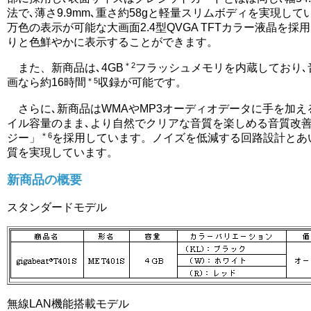
法で､薄さ9.9mm､重さ約58gと軽量スリムボディを実現して
万色の表示が可能な大画面2.4型QVGA TFTカラー液晶を採
りと色鮮やかに表示することができます。
＊2
また、新商品は､4GB
フラッシュメモリを内蔵しており､音
＊5
画なら約16時間
収録が可能です。
さらに､新商品はWMAやMP3オーディオデータに手を加え
イル容量のまま､より自然でクリアな音質を楽しめる音質改善
＊6
ジー」
を採用しています。ノイズを低減する回路設計とあ
質を実現しています。
新商品の概要
スタンダードモデル
無線LAN機能搭載モデル