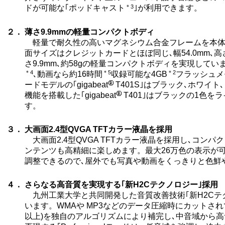
＊3
ドが可能な｢ポッドキャスト
｣が利用できます。
２．
薄さ9.9mmの軽量コンパクトボディ
軽量で耐久性の高いマグネシウム合金フレームを本体
面サイズはクレジットカードとほぼ同じ､幅54.0mm､高さ
さ9.9mm､約58gの軽量コンパクトボディを実現してい
＊4
＊5
＊2
､動画なら約16時間
収録可能な4GB
フラッシュメ
ードモデルの｢gigabeat
T401S｣はブラック､ホワイト
機能を搭載した｢gigabeat
T401｣はブラックの1色を
す。
３．
大画面2.4型QVGA TFTカラー液晶を採用
大画面2.4型QVGA TFTカラー液晶を採用し､コン
ンテンツも高精細に楽しめます。最大26万色の表示が可
調整できるので､屋外でも写真や動画をくっきりと色鮮
４．
さらなる高音質を実現する｢新H2Cテクノロジー｣採用
九州工業大学と共同開発した音質改善技術｢新H2Cテ
います。WMAや MP3などのデータ圧縮時にカットされて
以上)を独自のアルゴリズムにより補完し､中音域から