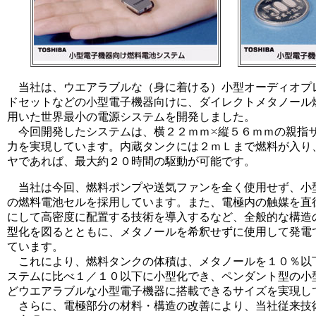
当社は、ウエアラブルな（身に着ける）小型オーディオプ
ドセットなどの小型電子機器向けに、ダイレクトメタノール
用いた世界最小の電源システムを開発しました。
今回開発したシステムは、横２２ｍｍ
縦５６ｍｍの親指
力を実現しています。内蔵タンクには２ｍＬまで燃料が入り
ヤであれば、最大約２０時間の駆動が可能です。
当社は今回、燃料ポンプや送気ファンを全く使用せず、小
の燃料電池セルを採用しています。また、電極内の触媒を直
にして高密度に配置する技術を導入するなど、全般的な構造
型化を図るとともに、メタノールを希釈せずに使用して発電
ています。
これにより、燃料タンクの体積は、メタノールを１０％以
ステムに比べ１／１０以下に小型化でき、ペンダント型の小
どウエアラブルな小型電子機器に搭載できるサイズを実現し
さらに、電極部分の材料・構造の改善により、当社従来技