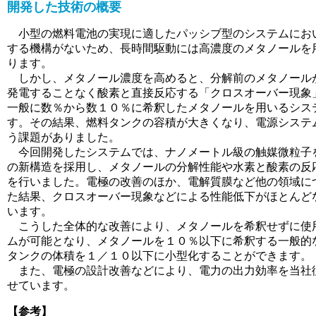
開発した技術の概要
小型の燃料電池の実現に適したパッシブ型のシステムにお
する機構がないため、長時間駆動には高濃度のメタノールを
ります。
しかし、メタノール濃度を高めると、分解前のメタノール
発電することなく酸素と直接反応する「クロスオーバー現象
一般に数％から数１０％に希釈したメタノールを用いるシス
す。その結果、燃料タンクの容積が大きくなり、電源システ
う課題がありました。
今回開発したシステムでは、ナノメートル級の触媒微粒子
の新構造を採用し、メタノールの分解性能や水素と酸素の反
を行いました。電極の改善のほか、電解質膜など他の領域に
た結果、クロスオーバー現象などによる性能低下がほとんど
います。
こうした全体的な改善により、メタノールを希釈せずに使
ムが可能となり、メタノールを１０％以下に希釈する一般的
タンクの体積を１／１０以下に小型化することができます。
また、電極の設計改善などにより、電力の出力効率を当社
せています。
【参考】