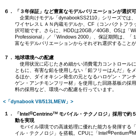
６．
「３年保証」など豊富なモデルバリエーションが選択
企業向けモデル「dynabookSS2110」シリーズで
ワイヤレスＬＡＮ内蔵モデルか、CF（コンパクトフラ
択可能です。さらに、HDDは20GB／40GB、OSは「Win
Professional」／「Windows 2000」、保証期間
富なモデルバリエーションからそれぞれ選択すること
７．
地球環境への配慮
使用状況に応じたきめ細かい消費電力コントロールに
ともに、有害な鉛を使用しない「鉛フリーはんだ」を
るほか、ダイオキシン発生の元となるハロゲン・アン
ゲン・アンチモンフリー材」を使用した回路基板の採
料の採用など、環境への配慮を行っています。
<「dynabook V8/513LMEW」>
TM
１．
「Intel
Centrino
モバイル・テクノロジ」採用で約
動を実現
モバイル環境での高速処理に優れた能力を発揮する「In
イル・テクノロジ」を搭載。CPUに「Intel
Pentium
M