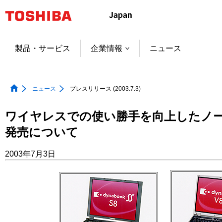
本
文
へ
ジ
製品・サービス
企業情報
ニュース
ャ
ン
プ
ニュース
プレスリリース (2003.7.3)
ワイヤレスでの使い勝手を向上したノー
発売について
2003年7月3日