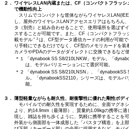
２．
ワイヤレスLAN内蔵または、CF（コンパクトフラッ
で機動性向上
スリムでコンパクトな筐体ながらワイヤレスLAN(IEEE8
し、屋外のワイヤレスLANアクセスエリアはもちろん、
タ（別売）と組み合わせることで、使用場所を選ばず
スすることが可能です。また、CF（コンパクトフラッ
＊２
載モデル
は、CF型データ通信カードの利用が可能
り手軽にできるだけでなく、CF型のメモリカードを装
カメラやPDAのデータがダイレクトに交換できるなど
＊１
「dynabook SS S8/210LNKW」モデル。「dyna
は、モデルバリエーションにて選択可能。
＊２
「dynabook SS S8/210LNSN」、「dynabookSS
ル。「dynabookSS2110」シリーズは、モデ
能。
３．
薄型軽量ながらも耐久性、耐衝撃性に優れた剛性ボデ
モバイルでの耐久性を実現するために、全面マグネシ
より、約14.9mm（最薄部）、質量約1.09kgの携帯
現し、雑誌を持ち歩くように、気軽に携帯することを
外装から側面部を一体成形した「バスタブ構造」を上
び下部（キーボード部）の全面に採用するなど、モバ