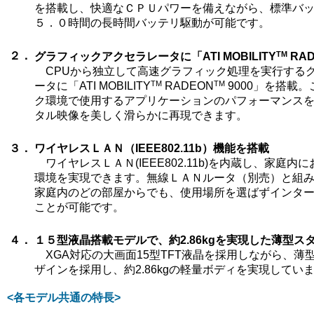
を搭載し、快適なＣＰＵパワーを備えながら、標準バ
５．０時間の長時間バッテリ駆動が可能です。
TM
２．
グラフィックアクセラレータに「ATI MOBILITY
RAD
CPUから独立して高速グラフィック処理を実行する
TM
TM
ータに「ATI MOBILITY
RADEON
9000」を搭載
ク環境で使用するアプリケーションのパフォーマンス
タル映像を美しく滑らかに再現できます。
３．
ワイヤレスＬＡＮ（IEEE802.11b）機能を搭載
ワイヤレスＬＡＮ(IEEE802.11b)を内蔵し、家庭
環境を実現できます。無線ＬＡＮルータ（別売）と組
家庭内のどの部屋からでも、使用場所を選ばずインタ
ことが可能です。
４．
１５型液晶搭載モデルで、約2.86kgを実現した薄型ス
XGA対応の大画面15型TFT液晶を採用しながら、薄
ザインを採用し、約2.86kgの軽量ボディを実現してい
<各モデル共通の特長>