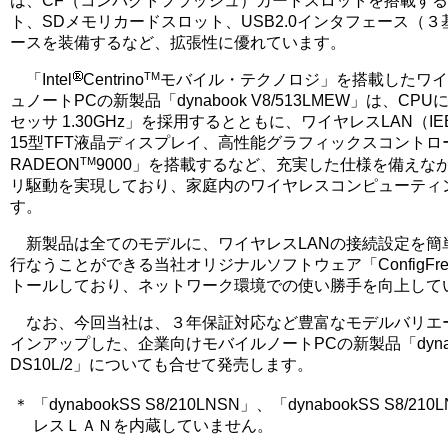
は、CF（コンパクトフラッシュ）カードスロットを搭載する
ト、SDメモリカードスロット、USB2.0インタフェース（
ースを装備するなど、拡張性に優れています。
TM
「Intel
Centrino
モバイル・テクノロジ」を搭載したワイ
ュノートPCの新製品「dynabook V8/513LMEW」は、CPUに「
セッサ 1.30GHz」を採用するとともに、ワイヤレスLAN（IEEE
15型TFT液晶ディスプレイ、高性能グラフィックスコントローラ「A
TM
RADEON
9000」を搭載するなど、充実した仕様を備えなが
リ駆動を実現しており、家庭内のワイヤレスコンピューティ
す。
新製品は全てのモデルに、ワイヤレスLANの接続設定を簡
行なうことができる当社オリジナルソフトウェア「ConfigFre
トールしており、ネットワーク環境での使い勝手を向上して
なお、今回当社は、３年保証対応など豊富なモデルバリエ
インアップした、企業向けモバイルノートPCの新製品「dynaboo
DS10L/2」についても合せて発売します。
＊
「dynabookSS S8/210LNSN」、「dynabookSS S8/
レスＬＡＮを内蔵していません。