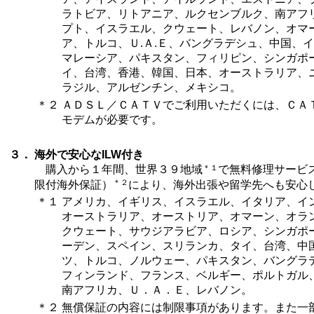
ラトビア、リトアニア、ルクセンブルク、南アフ
プト、イスラエル、クウェート、レバノン、オマ
ア、トルコ、Ｕ.Ａ.Ｅ、バングラデシュ、中国、
マレーシア、パキスタン、フィリピン、シンガポ
イ、台湾、香港、韓国、日本、オーストラリア、
ラジル、アルゼンチン、メキシコ。
＊２
ＡＤＳＬ／ＣＡＴＶでご利用いただくには、ＣＡ
モデムが必要です。
３．
海外で安心なILW付き
＊１
購入から１年間、世界３９地域
で無料修理サービス
＊２
限付海外保証）
により、海外出張や留学先へも安心
＊１
アメリカ、イギリス、イスラエル、イタリア、イ
オーストラリア、オーストリア、オマーン、オラ
クウェート、サウジアラビア、ロシア、シンガポ
ーデン、スペイン、スリランカ、タイ、台湾、中
ツ、トルコ、ノルウェー、パキスタン、バングラ
フィンランド、フランス、ベルギー、ポルトガル
南アフリカ、Ｕ．Ａ．Ｅ、レバノン。
＊２
無償保証の内容には制限事項があります。また一