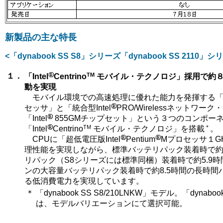
新製品の主な特長
<「dynabook SS S8」シリーズ「dynabook SS 2110」シ
TM
１．
「Intel
Centrino
モバイル・テクノロジ」採用で約
動を実現
モバイル環境での高速処理に優れた能力を発揮する「In
セッサ」と「統合型Intel
PRO/Wirelessネットワ
「Intel
855GMチップセット」という３つのコンポー
TM
＊
「Intel
Centrino
モバイル・テクノロジ」を搭載
。
CPUに「超低電圧版Intel
Pentium
Mプロセッサ１G
理性能を実現しながら、標準バッテリパック装着時で約2
リパック（S8シリーズには標準同梱）装着時で約5.9
ンの大容量バッテリパック装着時で約8.5時間の長時間
る低消費電力を実現しています。
＊
「dynabook SS S8/210LNKW」モデル。「dynab
は、モデルバリエーションにて選択可能。