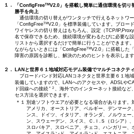
TM
１．
「ConfigFree
V2.0」を搭載し簡単に通信環境を切
勝手を向上
通信環境の切り替えがワンタッチで行えるネットワー
TM
「ConfigFree
V2.0」を標準装備しています。ブロー
ワイヤレスの切り替えはもちろん、設定（TCP/IP,Pro
名で保存できるため、接続環境が変わるたびに必要な
リストから選択するだけで簡単に行うことができます
TM
ながらないときには「ConfigFree
V2.0」に搭載し
障害の原因を診断し、解決のためのヒントを表示しま
２．
LANと世界６１地域対応モデム装備でマルチコネクテ
ブロードバンド対応LANコネクタと世界主要６１地
装備していますので、LANへのアクセスや、ADSLやC
＊２
ド回線への接続
、海外でのインターネット接続など
セス方法を選択できます。
＊１
別途ソフトウエアが必要となる場合があります。対
アメリカ、オーストリア、ベルギー、デンマーク
ンス、ドイツ、イタリア、オランダ、ノルウェー
ン、スウェーデン、スイス、Ｃ.Ｉ.Ｓ（ロシア）
スロバキア、スロベニア、チェコ、ハンガリー、
ア、アイスランド、アイルランド、エストニア、