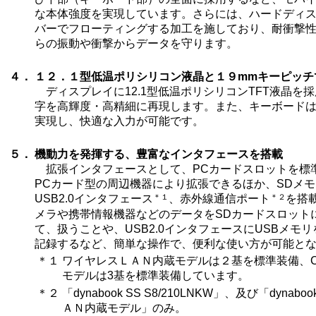
な本体強度を実現しています。さらには、ハードディ
バーでフローティングする加工を施しており、耐衝撃
らの振動や衝撃からデータを守ります。
４．
１２．１型低温ポリシリコン液晶と１９mmキーピッチ
ディスプレイに12.1型低温ポリシリコンTFT液晶を
字を高輝度・高精細に再現します。また、キーボードは
実現し、快適な入力が可能です。
５．
機動力を発揮する、豊富なインタフェースを搭載
拡張インタフェースとして、PCカードスロットを標
PCカード型の周辺機器により拡張できるほか、SDメ
＊１
＊２
USB2.0インタフェース
、赤外線通信ポート
を搭
メラや携帯情報機器などのデータをSDカードスロット
て、扱うことや、USB2.0インタフェースにUSBメモ
記録するなど、簡単な操作で、便利な使い方が可能と
＊１
ワイヤレスＬＡＮ内蔵モデルは２基を標準装備、
モデルは3基を標準装備しています。
＊２
「dynabook SS S8/210LNKW」、及び「dynab
ＡＮ内蔵モデル」のみ。