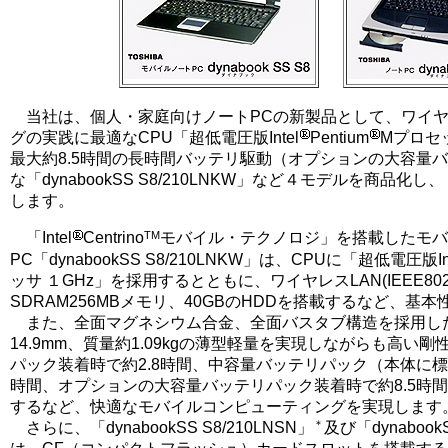
当社は、個人・家庭向けノートPCの新製品として、ワイヤ
グの実践に最適なCPU「超低電圧版Intel
Pentium
Mプロセ
最大約8.5時間の長時間バッテリ駆動（オプションの大容量
な「dynabookSS S8/210LNKW」など４モデルを商品
します。
TM
「Intel
Centrino
モバイル・テクノロジ」を搭載したモバ
PC「dynabookSS S8/210LNKW」は、CPUに「超低電圧版Int
ッサ １GHz」を採用するとともに、ワイヤレスLAN(IEEE802
SDRAM256MBメモリ、40GBのHDDを搭載するなど、基
また、全面マグネシウム合金、全面バスタブ構造を採用し
14.9mm、質量約1.09kgの薄型軽量を実現しながらも高い
パック装着時で約2.8時間、中容量バッテリパック（本体に標
時間、オプションの大容量バッテリパック装着時で約8.5時
するなど、快適なモバイルコンピューティングを実現します
＊
さらに、「dynabookSS S8/210LNSN」
及び「dynabookS