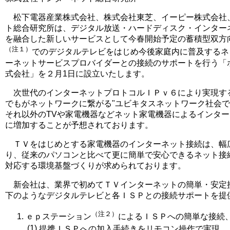
松下電器産業株式会社、株式会社東芝、イーピー株式会社
ト総合研究所は、デジタル放送・ハードディスク・インター
を融合した新しいサービスとして今春開始予定の蓄積型双方
（注１）
でのデジタルテレビをはじめ今後家庭内に普及するネ
ーネットサービスプロバイダーとの接続のサポートを行う「
式会社」を２月1日に設立いたします。
次世代のインターネットプロトコルＩＰｖ６により実現する
でもがネットワークに繋がる"ユビキタスネットワーク社会
それ以外のTVや家電機器などネット家電機器によるインタ
に増加することが予想されております。
ＴＶをはじめとする家電機器のインターネット接続は、幅
り、従来のパソコンと比べて更に簡単で安心できるネット接
対応する環境基盤づくりが求められております。
新会社は、業界で初めてＴＶインターネットの簡単・安定
下のようなデジタルテレビと各ＩＳＰとの接続サポートを提
（注２）
ｅｐステーション
によるＩＳＰへの簡単な接続
(1)
提携ＩＳＰへの加入手続きをリモコン操作で実現