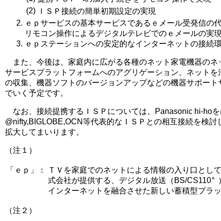
(2)
ＩＳＰ接続の簡単初期設定の実現
ｅｐサービスの基本サービスであるｅメール受発信の
リモコン操作によるデジタルテレビでのｅメールの実
ｅｐステーションへの安定的なインターネットの接続
また、今後は、家庭内に広がる各種のネット家電機器のネ
サービスプラットフォームへのアグリゲーション、ネットを
の収集、機器ソフトのバージョンアップなどの機器サポート
でいく予定です。
なお、接続提携するＩＳＰについては、Panasonic hi-h
@nifty,BIGLOBE,OCN等代表的なＩＳＰとの相互接続を
拡大してまいります。
（注１）
「ｅｐ」：
ＴＶを家庭でのネットによる情報の入り口とし
式会社が提供する、デジタル放送（BS/CS110
インターネットを融合させた新しい蓄積型プラ
（注２）