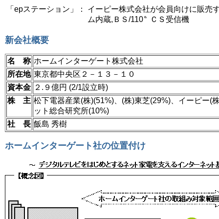
「epステーション」：
イーピー株式会社が会員向けに販売す
ム内蔵,ＢＳ/110
ＣＳ受信機
新会社概要
名 称
ホームインターゲート株式会社
所在地
東京都中央区２－１３－１０
資本金
２.９億円 (2/1設立時)
株 主
松下電器産業(株)(51%)、(株)東芝(29%)、イーピー(株)
ット総合研究所(10%)
社 長
飯島 秀樹
ホームインターゲート社の位置付け