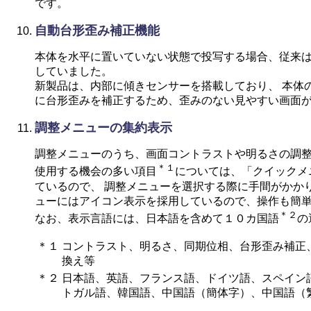
です。
自動台形歪み補正機能
本体を水平に置いていない状態で投写する場合、従来
していました。
新製品は、内部に傾きセンサーを搭載しており、 本体
に台形歪みを補正するため、歪みのない見やすい画面
調整メニューの集約表示
調整メニューのうち、画面コントラストや明るさの調
＊１
使用する機会の多い項目
については、「クイックメ
ているので、 調整メニューを選択する際に手間がかか
ューにはアイコン表示を採用しているので、操作も簡
＊２
なお、表示言語には、日本語を含めて１０カ国語
の
＊１
コントラスト、明るさ、同期位相、台形歪み補正
換え等
＊２
日本語、英語、フランス語、ドイツ語、スペイン
トガル語、韓国語、中国語（簡体字）、中国語（