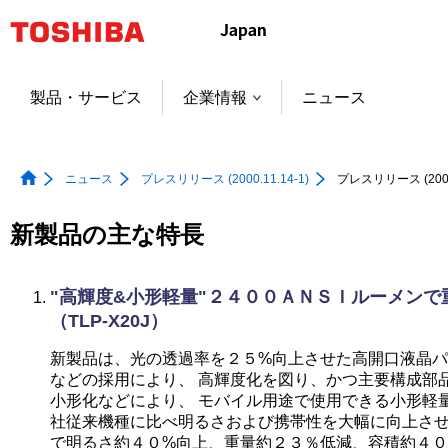
本
文
へ
ジ
製品・サービス
企業情報
ニュース
ャ
ン
プ
ニュース
プレスリリース (2000.11.14-1)
プレスリリース (2000.
新製品の主な特長
"高輝度&小形軽量"２４００ＡＮＳＩルーメンで
（TLP-X20J）
新製品は、光の透過率を２５%向上させた高開口液晶
などの採用により、 高輝度化を図り、かつ主要構成部
小形化などにより、 モバイル用途で使用できる小形軽
社従来機種に比べ明るさおよび携帯性を大幅に向上させ
で明るさ約４０%向上、重量約２３％低減、容積約４０