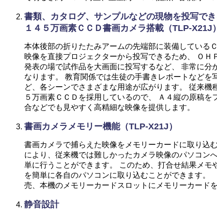
書類、カタログ、サンプルなどの現物を投写でき
１４５万画素ＣＣＤ書画カメラ搭載（TLP-X21J
本体後部の折りたたみアームの先端部に装備している
映像を直接プロジェクターから投写できるため、 ＯＨ
発表の場で試作品を大画面に投写するなど、 非常に分
なります。 教育関係では生徒の手書きレポートなどを
ど、各シーンでさまざまな用途が広がります。 従来機
５万画素ＣＣＤを採用しているので、 Ａ４縦の原稿を
合などでも見やすく高精細な映像を提供します。
書画カメラメモリー機能（TLP-X21J）
書画カメラで捕らえた映像をメモリーカードに取り込む
により、従来機では難しかったカメラ映像のパソコン
単に行うことができます。 このため、打合せ結果メモ
を簡単に各自のパソコンに取り込むことができます。 
売、本機のメモリーカードスロットにメモリーカード
静音設計