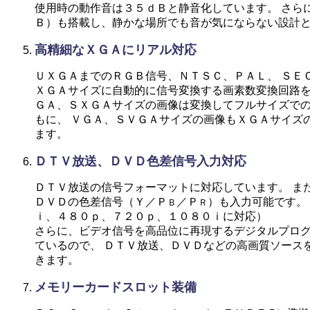
使用時の動作音は３５ｄＢと静音化しています。 さら
Ｂ）も搭載し、静かな場所でも音が気にならない設計
高精細なＸＧＡにリアル対応
ＵＸＧＡまでのＲＧＢ信号、ＮＴＳＣ、ＰＡＬ、 ＳＥ
ＸＧＡサイズに自動的に信号変換する画素数変換回路を
ＧＡ、ＳＸＧＡサイズの画像は変換してフルサイズで
もに、 ＶＧＡ、ＳＶＧＡサイズの画像もＸＧＡサイズ
ます。
ＤＴＶ放送、ＤＶＤ色差信号入力対応
ＤＴＶ放送の信号フォーマットに対応しています。 ま
ＤＶＤの色差信号（Ｙ／Ｐ
／Ｐ
）も入力可能です。
Ｂ
Ｒ
ｉ、４８０ｐ、７２０ｐ、１０８０ｉに対応）
さらに、ビデオ信号を高品位に再現するデジタルプロ
ているので、 ＤＴＶ放送、ＤＶＤなどの高画質ソース
きます。
メモリーカードスロット装備