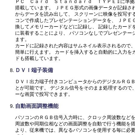
ＰＣ Ｃａｒｄ Ｓｔａｎｄａｒｄ ＴＹＰＥ
に準拠
搭載しています。 ＪＰＥＧ形式の画像データが記録さ
からデータを読み出して、 スクリーンに映像を投写す
コンで作成したプレゼンテーションデータを、 ＪＰＥ
換してメモリーカードなどに記録し、 記録したカード
に装着することにより、 パソコンなしでプレゼンテー
ます。
カードに記録された内容はサムネイル表示されるので
簡単に行えます。 カードを挿入すると自動的に入力を
ドも搭載しています。
ＤＶＩ端子装備
ＤＶＩ出力端子付きコンピュータからのデジタルＲＧ
とが可能です。 デジタル信号をそのまま処理するので
ーな画質で投写できます。
自動画面調整機能
パソコンのＲＧＢ信号入力時に、クロック周波数などを
周波数や同期位相などの画面調整を自動で行う機能を搭
より、従来機では、異なるパソコンを使用する毎に必