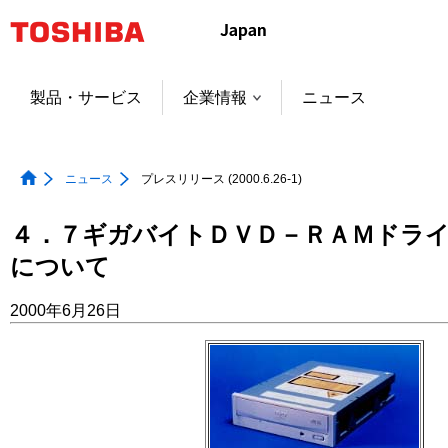
本
文
へ
ジ
製品・サービス
企業情報
ニュース
ャ
ン
プ
ニュース
プレスリリース (2000.6.26-1)
４．７ギガバイトＤＶＤ－ＲＡＭドラ
について
2000年6月26日