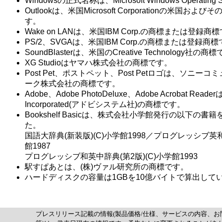
Windowsの正式名称は、Microsoft Windows Operating
Outlookは、米国Microsoft Corporationの米国
す。
Wake on LANは、米国IBM Corp.の商標または登録商
PS/2、SVGAは、米国IBM Corp.の商標または登録商
SoundBlasterは、米国のCreative Technology社の商
XG Studioはヤマハ株式会社の商標です。
Post Pet、ポストペット、Post Petロゴは、ソニ
ーク株式会社の商標です。
Adobe、Adobe PhotoDeluxe、Adobe Acrobat Reader
Incorporated(アドビシステム社)の商標です。
Bookshelf Basicは、株式会社小学館発行の以下の
た。
国語大辞典(新装版)(C)小学館1998／プログレッシブ英和
館1987
プログレッシブ和英中辞典(第2版)(C)小学館1993
駅すぱあとは、(株)ヴァル研究所の商標です。
ハードディスクの容量は1GBを10億バイトで算出して
プレスリリース記載の情報(製品価格/仕様、サービスの内容、お