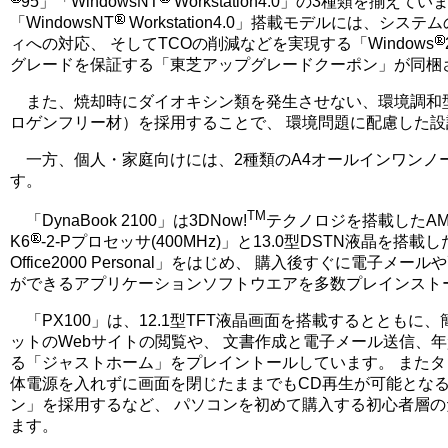
95」「WindowsNT
Workstation4.0」の3種類を揃えてい
「WindowsNT
Workstation4.0」搭載モデルには、シス
ィへの対応、 そしてTCOの削減などを実現する「Windows
グレードを保証する「東芝アップグレードクーポン」が同梱
また、焼却時にダイオキシン類を発生させない、環境調和
ロゲンフリー材）を採用することで、 環境問題に配慮した
一方、個人・家庭向けには、2種類のA4オールインワンノ
す。
TM
「DynaBook 2100」は3DNow!
テクノロジを搭載したAM
K6
-2-Pプロセッサ(400MHz)」と13.0型DSTN液晶を搭載したほ
Office2000 Personal」をはじめ、 購入後すぐに電子メ
ができるアプリケーションソフトウエアを多数プレインスト
「PX100」は、12.1型TFT液晶画面を搭載するとともに
ットのWebサイトの閲覧や、 文書作成と電子メール送信、
る「ジャストホーム」をプレイントールしています。 また
体電源を入れずに画面を閉じたままでもCD再生が可能となる
ン」を採用するなど、 パソコンを初めて購入する初心者層
ます。