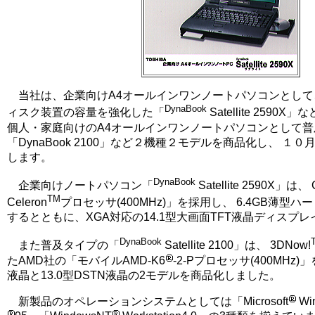
当社は、企業向けA4オールインワンノートパソコンとして、
DynaBook
ィスク装置の容量を強化した「
Satellite 259
個人・家庭向けのA4オールインワンノートパソコンとして
「DynaBook 2100」など２機種２モデルを商品化し、 １
します。
DynaBook
企業向けノートパソコン「
Satellite 2590X」は
TM
Celeron
プロセッサ(400MHz)」を採用し、 6.4GB薄型
するとともに、XGA対応の14.1型大画面TFT液晶ディスプ
DynaBook
また普及タイプの「
Satellite 2100」は、 3DNow!
たAMD社の「モバイルAMD-K6
-2-Pプロセッサ(400MHz)」
液晶と13.0型DSTN液晶の2モデルを商品化しました。
新製品のオペレーションシステムとしては「Microsoft
Wi