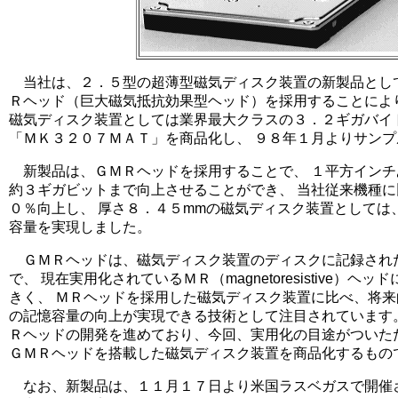
当社は、２．５型の超薄型磁気ディスク装置の新製品として
Ｒヘッド（巨大磁気抵抗効果型ヘッド）を採用することにより
磁気ディスク装置としては業界最大クラスの３．２ギガバイ
「ＭＫ３２０７ＭＡＴ」を商品化し、 ９８年１月よりサン
新製品は、ＧＭＲヘッドを採用することで、 １平方インチ
約３ギガビットまで向上させることができ、 当社従来機種
０％向上し、 厚さ８．４５mmの磁気ディスク装置としては
容量を実現しました。
ＧＭＲヘッドは、磁気ディスク装置のディスクに記録され
で、 現在実用化されているＭＲ（magnetoresistive）ヘ
きく、 ＭＲヘッドを採用した磁気ディスク装置に比べ、将
の記憶容量の向上が実現できる技術として注目されています
Ｒヘッドの開発を進めており、今回、実用化の目途がついた
ＧＭＲヘッドを搭載した磁気ディスク装置を商品化するもの
なお、新製品は、１１月１７日より米国ラスベガスで開催