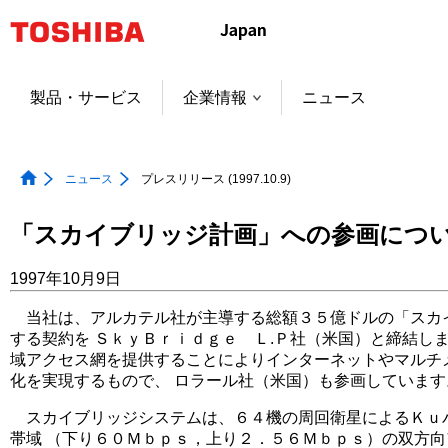
本
文
へ
ジ
製品・サービス
企業情報
ニュース
ャ
ン
プ
ニュース
プレスリリース (1997.10.9)
「スカイブリッジ計画」への参画につ
1997年10月9日
当社は、アルカテル社が主導する総額３５億ドルの「スカ
する契約を ＳｋｙＢｒｉｄｇｅ Ｌ.Ｐ社（米国）と締結しま
域アクセス網を提供することによりインターネットやマルチ
化を実現するもので、 ロラール社（米国）も参画しています
スカイブリッジシステムは、６４機の周回衛星によるＫｕ
帯域 （下り６０Ｍｂｐｓ，上り２．５６Ｍｂｐｓ）の双方