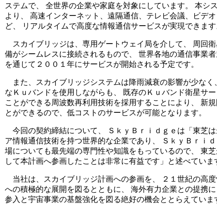
ステムで、 全世界の企業や家庭を対象にしています。 本シ
より、 高速インターネット、遠隔通信、テレビ会議、ビデ
ど、 リアルタイムで高度な情報通信サービスが実現できます
スカイブリッジは、専用ゲートウェイ局を介して、 周回衛
備がシームレスに接続されるもので、 世界各地の通信事業
を通じて２００１年にサービスが開始される予定です。
また、スカイブリッジシステムは降雨減衰の影響が少なく、
なＫｕバンドを使用しながらも、 既存のＫｕバンド衛星サ
ことができる周波数再利用技術を採用することにより、 新
とができるので、低コストのサービスが可能となります。
今回の契約締結について、 ＳｋｙＢｒｉｄｇｅは「東芝は
ア情報通信技術を持つ世界的な企業であり、 ＳｋｙＢｒｉ
場についても最先端の専門性や知識をもっているので、 東
して本計画へ参画したことは非常に有益です」と述べていま
当社は、スカイブリッジ計画への参画を、 ２１世紀の高度
への積極的な展開を図るとともに、 海外有力企業との提携
参入と宇宙事業の基盤強化を図る絶好の機会ととらえていま