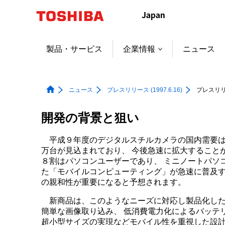
本
文
へ
ジ
製品・サービス
企業情報
ニュース
ャ
ン
プ
ニュース
プレスリリース (1997.6.16)
プレスリリース
開発の背景と狙い
平成９年度のデジタルスチルカメラの国内需要は
万台が見込まれており、 今後急速に拡大すること
８割はパソコンユーザーであり、 ミニノートパソ
た「モバイルコンピューティング」が急速に普及す
の親和性が重要になると予想されます。
新商品は、このようなニーズに対応し製品化した
簡単な画像取り込み、 低消費電力化によるバッテ
超小型サイズの実現などモバイル性を重視した設