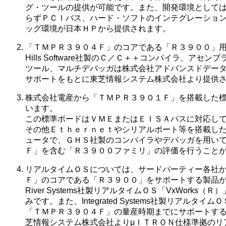
グ・ツールの提供が可能です。また、開発環境としては
らずＰＣＩバス、ハード・ソフトのインテグレーション
ッグ環境が日本ＨＰから提供されます。
「ＴＭＰＲ３９０４Ｆ」のコアである「Ｒ３９００」用に最
Hills Software社製のＣ／Ｃ＋＋コンパイラ、アセ
ツール、マルチデバッガは株式会社アドバンスドデータ
サポートをもとに東芝情報システム株式会社より提供
株式会社電産から「ＴＭＰＲ３９０１Ｆ」を搭載した標
います。
この標準ボードはＶＭＥまたはＥＩＳＡバスに対応し
その他Ｅｔｈｅｒｎｅｔやシリアルポート等を搭載した
ュータで、ＧＨＳ社製のコンパイラやデバッガを用いて
Ｆ」を含む「Ｒ３９００ファミリ」の評価を行うこと
リアルタイムＯＳについては、サードパーティー各社か
Ｆ」のコアである「Ｒ３９００」をサポートする製品が 
River Systems社製リアルタイムＯＳ「VxWorks（
みです。また、Integrated Systems社製リアルタイムＯＳ
「ＴＭＰＲ３９０４Ｆ」の量産時期までにサポートする
芝情報システム株式会社よりμＩＴＲＯＮ仕様準拠のリ