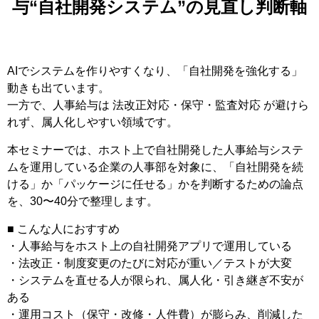
与“自社開発システム”の見直し判断軸
AIでシステムを作りやすくなり、「自社開発を強化する」
動きも出ています。
一方で、人事給与は 法改正対応・保守・監査対応 が避けら
れず、属人化しやすい領域です。
本セミナーでは、ホスト上で自社開発した人事給与システ
ムを運用している企業の人事部を対象に、「自社開発を続
ける」か「パッケージに任せる」かを判断するための論点
を、30〜40分で整理します。
■ こんな人におすすめ
・人事給与をホスト上の自社開発アプリで運用している
・法改正・制度変更のたびに対応が重い／テストが大変
・システムを直せる人が限られ、属人化・引き継ぎ不安が
ある
・運用コスト（保守・改修・人件費）が膨らみ、削減した