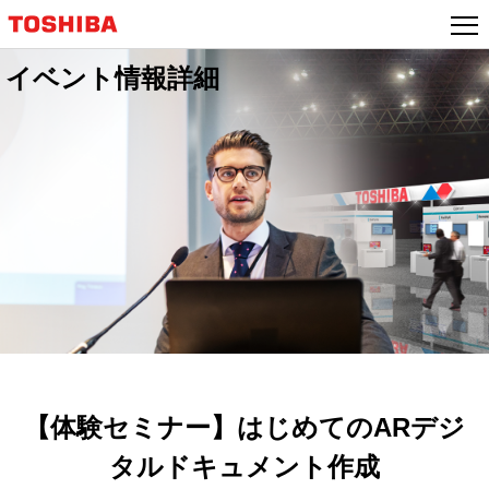
本
文
へ
イベント情報詳細
ジ
ャ
ン
プ
【体験セミナー】はじめてのARデジ
タルドキュメント作成