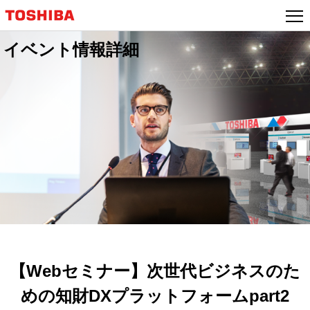
本
文
へ
イベント情報詳細
ジ
ャ
ン
プ
【Webセミナー】次世代ビジネスのた
めの知財DXプラットフォームpart2