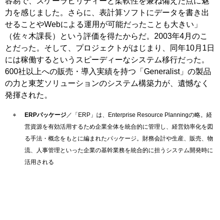
容易で、スケーラビリティーと柔軟性を兼ね備えた点に魅
力を感じました。さらに、表計算ソフトにデータを書き出
せることやWebによる運用が可能だったことも大きい」
（佐々木課長）という評価を得たからだ。2003年4月のこ
とだった。そして、プロジェクトがはじまり、同年10月1日
には稼働するというスピーディーなシステム移行だった。
600社以上への販売・導入実績を持つ「Generalist」の製品
の力と東芝ソリューションのシステム構築力が、遺憾なく
発揮された。
ERPパッケージ
／「ERP」は、Enterprise Resource Planningの略。経
営資源を有効活用するため企業全体を統合的に管理し、経営効率化を図
る手法・概念をもとに編まれたパッケージ。財務会計や生産、販売、物
流、人事管理といった企業の基幹業務を統合的に担うシステム開発時に
活用される