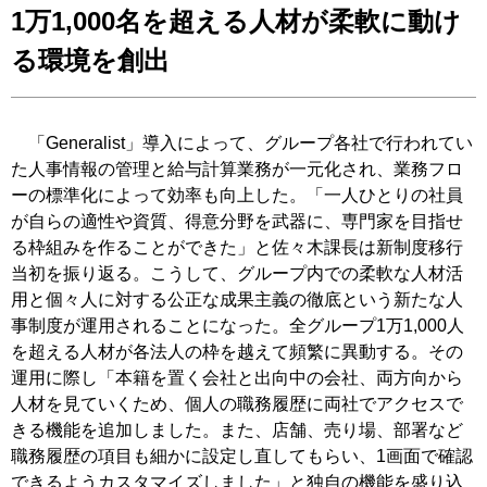
1万1,000名を超える人材が柔軟に動け
る環境を創出
「Generalist」導入によって、グループ各社で行われてい
た人事情報の管理と給与計算業務が一元化され、業務フロ
ーの標準化によって効率も向上した。「一人ひとりの社員
が自らの適性や資質、得意分野を武器に、専門家を目指せ
る枠組みを作ることができた」と佐々木課長は新制度移行
当初を振り返る。こうして、グループ内での柔軟な人材活
用と個々人に対する公正な成果主義の徹底という新たな人
事制度が運用されることになった。全グループ1万1,000人
を超える人材が各法人の枠を越えて頻繁に異動する。その
運用に際し「本籍を置く会社と出向中の会社、両方向から
人材を見ていくため、個人の職務履歴に両社でアクセスで
きる機能を追加しました。また、店舗、売り場、部署など
職務履歴の項目も細かに設定し直してもらい、1画面で確認
できるようカスタマイズしました」と独自の機能を盛り込