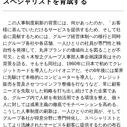
スペシャリストを育成する
この人事制度刷新の背景には、何があったのか。「お客
様に喜んでいただけるサービスを提供するため、そして社
会に貢献するためには、グループ経営体制への移行と同時
にグループ各社や各店舗、一人ひとりの社員が専門性と独
自性を発揮して、丸井ブランドの価値向上を図ることが不
可欠」と佐々木智之グループ人事部人事企画課課長はその
背景を語る。そもそも同社は、1960年に日本で初めてクレ
ジットカードを導入したパイオニアだ。その6年後には業界
に先駆けて本格的にコンピューターを導入し、クレジット
販売を普及させつつインフラ整備を行なうなど、常に顧客
ニーズを先取りした戦略を打ち出し続けてきた企業であ
る。グループ内で人材を有効活用できる環境を整え、個々
人に対しては成果主義の徹底でモチベーションを高める。
こうした人事制度の刷新は、一人ひとりの社員が、そして
グループ各社が得意分野に専門特化し、スペシャリストと
してより洗練されたサービスを顧客に提供するための布石