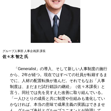
グループ人事部 人事企画課 課長
佐々木 智之 氏
「Generalist」の導入、そして新しい人事制度の施行
から、2年が経つ。現在ではすべての社員が転籍するま
でに、人材の配置転換が進んだ。それでもなお「人事
制度は、まだまだ試行錯誤の継続」（佐々木課長）と
言う。同社では先を見すえた改善に取り組んでいる。
「一人ひとりの成長と共に制度や仕組みも進化してい
かなければ、本当の意味で成果主義の実践はできませ
ん。グループ各社とグループユニオンとが協調して、