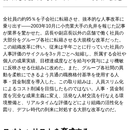
全社員の約95％を子会社に転籍させ、抜本的な人事改革に
乗り出す――2003年10月に小売業大手の丸井を報じた記事
が業界を驚かせた。店長や副店長以外の店舗で働く社員の
大部分をグループ各社に転籍させる大規模な改革だった。
この組織改革に伴い、従来は半年ごとに行っていた社員の
人事評価のサイクルを3ヶ月ごとへ短縮し、所属する会社や
個人の成果実績、目標達成度などを給与や賞与により機敏
に反映させる仕組みに改めた。また、グループ各社間の異
動を柔軟にできるよう共通の職務格付基準を使用する人
事・賃金制度を導入した。この取り組みは、人員スリム化
によるコスト削減を目指したものではない。人事・賃金制
度を完全な成果主義に変え、活発な人材交流を行なえる環
境整備と、リアルタイムな評価などにより組織の活性化を
図り、デフレ時代の到来に対処する大胆な改革なのだ。