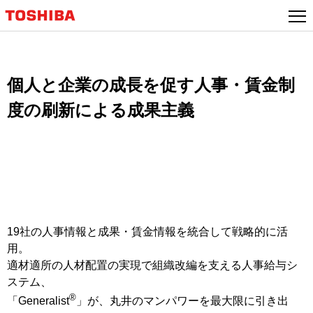
本
文
へ
ジ
ャ
個人と企業の成長を促す人事・賃金制
ン
度の刷新による成果主義
プ
19社の人事情報と成果・賃金情報を統合して戦略的に活
用。
適材適所の人材配置の実現で組織改編を支える人事給与シ
ステム、
®
「Generalist
」が、丸井のマンパワーを最大限に引き出