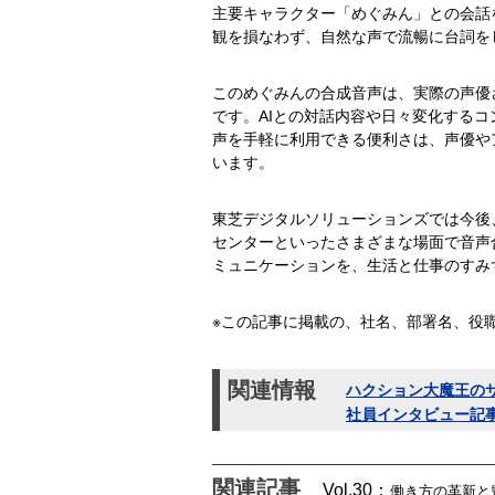
主要キャラクター「めぐみん」との会話を
観を損なわず、自然な声で流暢に台詞を
このめぐみんの合成音声は、実際の声優
です。AIとの対話内容や日々変化する
声を手軽に利用できる便利さは、声優や
います。
東芝デジタルソリューションズでは今後、
センターといったさまざまな場面で音声
ミュニケーションを、生活と仕事のすみ
※この記事に掲載の、社名、部署名、役職
関連情報
ハクション大魔王の
社員インタビュー記
関連記事
Vol.30：
働き方の革新と豊