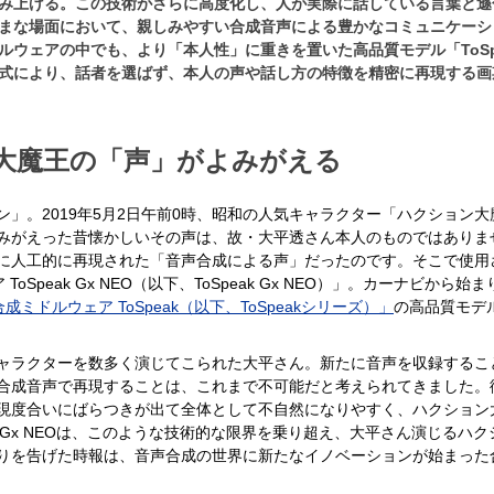
み上げる。この技術がさらに高度化し、人が実際に話している言葉と遜
まな場面において、親しみやすい合成音声による豊かなコミュニケーシ
ウェアの中でも、より「本人性」に重きを置いた高品質モデル「ToSpea
式により、話者を選ばず、本人の声や話し方の特徴を精密に再現する画
大魔王の「声」がよみがえる
」。2019年5月2日午前0時、昭和の人気キャラクター「ハクション
みがえった昔懐かしいその声は、故・大平透さん本人のものではありま
に人工的に再現された「音声合成による声」だったのです。そこで使用
 ToSpeak Gx NEO（以下、ToSpeak Gx NEO）」。カーナビ
声合成ミドルウェア ToSpeak（以下、ToSpeakシリーズ）」
の高品質モデ
ャラクターを数多く演じてこられた大平さん。新たに音声を収録するこ
合成音声で再現することは、これまで不可能だと考えられてきました。
現度合いにばらつきが出て全体として不自然になりやすく、ハクション
ak Gx NEOは、このような技術的な限界を乗り超え、大平さん演じる
りを告げた時報は、音声合成の世界に新たなイノベーションが始まった