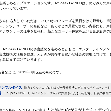
楽しめるアプリケーションです。ToSpeak Gx NEOは、めぐみん
しゃべっています。
さんに協力していただき、いくつかのフレーズを数日かけて録音し、声
コンテンツ、ユーザーの名前など、あらかじめ用意できない内容にも、声
アナウンサーの仕事を拡張し、新たなユーザー体験を広げる合成音声の
ToSpeak Gx NEOの多言語化を進めるとともに、エンターテイン
合成技術の活用を促進。人とAIが共存する豊かな社会の実現に向けて、
ずみにまで広げていきます。
名などは、2019年8月現在のものです。
サンプルボイス
協力：タツノコプロおよび一般社団法人デジタルボイスパレット
事
「ToSpeak Gx NEO」が「ポケトークW」に採用されたきっかけを、社員の言
人とAIのつながりがもたらすデジタ
かな暮らしをRECAIUSが実現