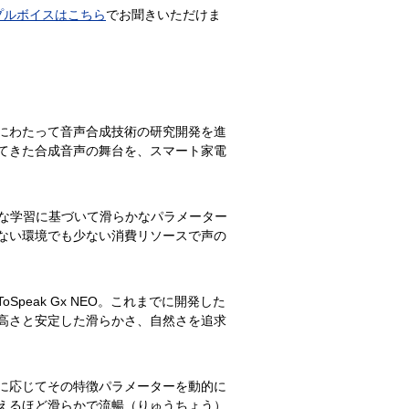
プルボイスはこちら
でお聞きいただけま
にわたって音声合成技術の研究開発を進
てきた合成音声の舞台を、スマート家電
的な学習に基づいて滑らかなパラメーター
ない環境でも少ない消費リソースで声の
eak Gx NEO。これまでに開発した
高さと安定した滑らかさ、自然さを追求
に応じてその特徴パラメーターを動的に
えるほど滑らかで流暢（りゅうちょう）