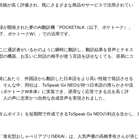
来、その性能が高く評価され、既にさまざまな商品やサービスで活用されてい
が開発された夢のAI翻訳機「POCKETALK（以下、ポケトーク）」
（以下、ポケトークW）」での活用です。
こに通訳者がいるかのように瞬時に翻訳し、翻訳結果を音声とテキス
型の機器。お互いに対話の相手が使う言語を話せなくても、容易にコ
。
発にあたり、外国語から翻訳した日本語をより高い性能で発話させる
んな中、同社は、ToSpeak Gx NEOが持つ日本語の滑らかさや流
（ポケトークW本体）に実装でき、遅滞なく応答できる点を高く評
、人の声に忠実かつ自然な合成音声を実現されました。
ムボイス）を短期間で作成できるToSpeak Gx NEOの利点を生か
進化型おしゃべりアプリISEKAI」は、人気声優の高橋李依さんが演