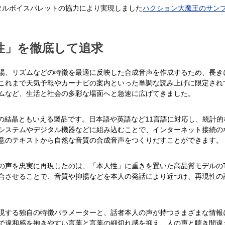
タルボイスパレットの協力により実現しました
ハクション大魔王のサン
性」を徹底して追求
揚、リズムなどの特徴を最適に反映した合成音声を作成するため、長き
これまで天気予報やカーナビの案内といった単調な読み上げに限定され
ムなど、生活と社会の多彩な場面へと急速に広げてきました。
の結晶ともいえる製品です。日本語や英語など11言語に対応し、統計
システムやデジタル機器などに組み込むことで、インターネット接続の
意のテキストから自然な音質の合成音声をつくりだすことができます。
声を忠実に再現したのは、「本人性」に重きを置いた高品質モデルのToSp
合させることで、音質や抑揚などを本人の発話により近づけ、再現性の
現する独自の特徴パラメーターと、話者本人の声が持つさまざまな情報
で違和感を抱きやすい言葉と言葉の細切れ感を抑え、人の声と聴き間違