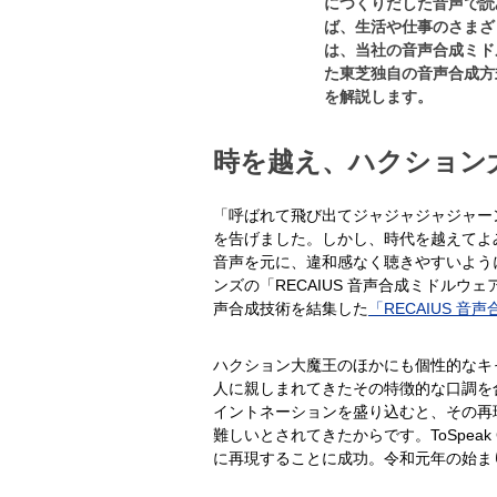
につくりだした音声で読
ば、生活や仕事のさまざ
は、当社の音声合成ミドル
た東芝独自の音声合成方
を解説します。
時を越え、ハクション
「呼ばれて飛び出てジャジャジャジャーン
を告げました。しかし、時代を越えてよ
音声を元に、違和感なく聴きやすいよう
ンズの「RECAIUS 音声合成ミドルウェア
声合成技術を結集した
「RECAIUS 音
ハクション大魔王のほかにも個性的なキ
人に親しまれてきたその特徴的な口調を
イントネーションを盛り込むと、その再
難しいとされてきたからです。ToSpe
に再現することに成功。令和元年の始ま