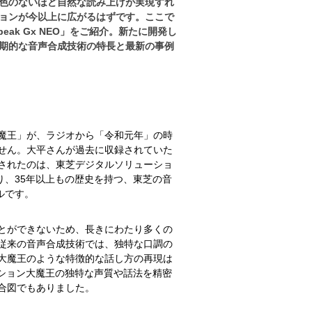
色のないほど自然な読み上げが実現すれ
ョンが今以上に広がるはずです。ここで
k Gx NEO」をご紹介。新たに開発し
期的な音声合成技術の特長と最新の事例
大魔王」が、ラジオから「令和元年」の時
せん。大平さんが過去に収録されていた
されたのは、東芝デジタルソリューショ
から始まり、35年以上もの歴史を持つ、東芝の音
ルです。
とができないため、長きにわたり多くの
従来の音声合成技術では、独特な口調の
大魔王のような特徴的な話し方の再現は
ハクション大魔王の独特な声質や話法を精密
合図でもありました。