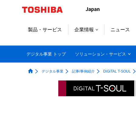
本
文
へ
ジ
製品・サービス
企業情報
ニュース
ャ
ン
プ
デジタル事業 トップ
ソリューション・サービス
デジタル事業
記事/事例紹介
DiGiTAL T-SOUL