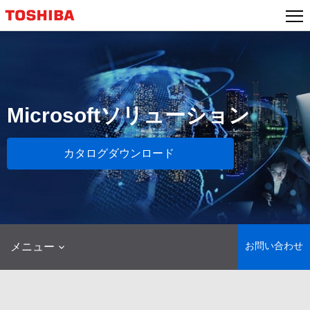
本
文
へ
ジ
ャ
ン
プ
Microsoftソリューション
カタログダウンロード
お問い合わせ
メニュー