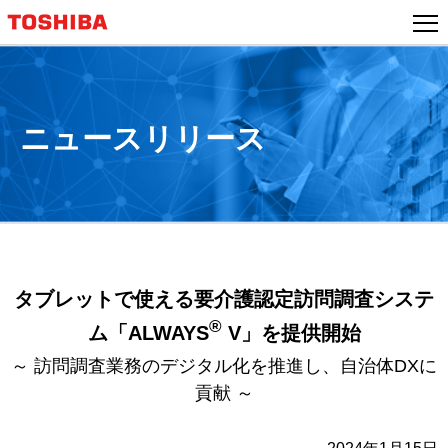
本
文
へ
ジ
ャ
ニュースリリース
ン
プ
タブレットで使える要介護認定訪問調査システ
®
ム「ALWAYS
V」を提供開始
～ 訪問調査業務のデジタル化を推進し、自治体DXに
貢献 ～