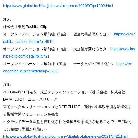
https://www.global.toshiba/jp/news/corporate/2020/07/pr1302.html
注5：
株式会社東芝 Toshiba Clip
オープンイノベーション最前線（前編） 健全な呉越同舟とは？
https://www.t
oshiba-clip.com/detail/p=4919
オープンイノベーション最前線（中編） 大企業が変わるとき
https://www.tos
hiba-clip.com/detail/p=5721
オープンイノベーション最前線（後編） データ技術の“民主化”へ
https://ww
w.toshiba-clip.com/detail/p=5781
注6：
2021年4月21日発表 東芝デジタルソリューションズ株式会社 株式会社
DATAFLUCT ニュースリリース
東芝デジタルソリューションズとDATAFLUCT 店舗の来客数予測を最適化す
る機械学習ソリューションを発表
～クラウドデータ基盤と自動化された機械学習を連携させることで、専門家な
しに精緻な予測が可能に～
https://www.global.toshiba/jp/company/digitalsolution/news/2021/0421.html