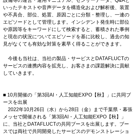
設備等の運営・運用マニュアル、センサーデータ、Q&Aと
いったテキストや音声データを構造化および解析後、装置
や不具合、部位、処置、原因ごとに分類・整理し、一連の
エピソードとして管理します。インシデント発生時に部位
や原因等をキーワードにして検索すると、蓄積された事例
と現在の状況についてエピソードを基に比較し、過去の知
見がなくても有効な対策を素早く得ることができます。
今後も当社は、当社の製品・サービスとDATAFLUCTの
サービスの連携内容を拡充し、お客さまの課題解決に貢献
していきます。
■ 10月開催の「第3回AI・人工知能EXPO【秋】」に共同ブ
ースを出展
2022年10月26日（水）から28日（金）まで千葉県・幕張
メッセで開催される「第3回AI・人工知能EXPO【秋】」
に、当社とDATAFLUCTの共同ブースを出展します。ブー
スでは両社で共同開発したサービスのデモンストレーショ