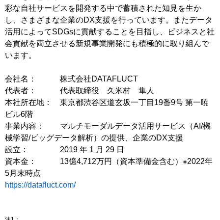
彩な自社サービスを開発する中で蓄積された知見を生か
し、さまざまな企業のDX支援を行っています。またデータ
活用によってSDGsに貢献することを目指し、ビジネスと社
会貢献を両立させる新規事業開発にも積極的に取り組んで
います。
会社名： 株式会社DATAFLUCT
代表者： 代表取締役 久米村 隼人
本社所在地： 東京都渋谷区道玄坂一丁目19番9号 第一暁
ビル6階
事業内容： マルチモーダルデータ活用サービス（AI/機
械学習/ビッグデータ解析）の提供、企業のDX支援
設立： 2019 年 1 月 29 日
資本金： 13億4,712万円（資本準備金含む）※2022年
5月末時点
https://datafluct.com/
注1：