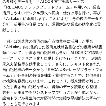
の多様なデータを、「AI OCR 文字認識サービス」
「RECAIUS ナレッジプラットフォーム」を用いて、業務
活用しやすいデジタル形式へ変換・仕分け等を行い、再び
「AirLake」に蓄積します。これにより、その後のデータの
分析・活用等が容易になり、課題解決や業務の効率化に貢
献します。
例えば製造業の設備の保守点検業務に活用した場合、
「AirLake」内に集約した設備点検報告書などの帳票や紙書
類について、手書き自由記述欄も含め「AI OCR文字認識サ
ービス」がテキスト化と自動仕分けを行うことで、点検結
果入力業務等を効率化します。さらに、テキスト化された
自由記述欄のデータから「RECAIUSナレッジプラットフォ
ーム」が各事例の特徴を抽出・蓄積することで、類似事例
の検索も容易になります。これにより、従来活用が難しか
った手書き自由記述を含め、書類のデータ読取から整理・
共有・活用までをワンストップで行うことが可能となり、
設備トラブル発生時の対応時間の短縮や早期解決に寄与す
ることも期待されます。