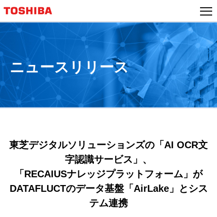
本
文
へ
ジ
ャ
ニュースリリース
ン
プ
東芝デジタルソリューションズの「AI OCR文
字認識サービス」、
「RECAIUSナレッジプラットフォーム」が
DATAFLUCTのデータ基盤「AirLake」とシス
テム連携