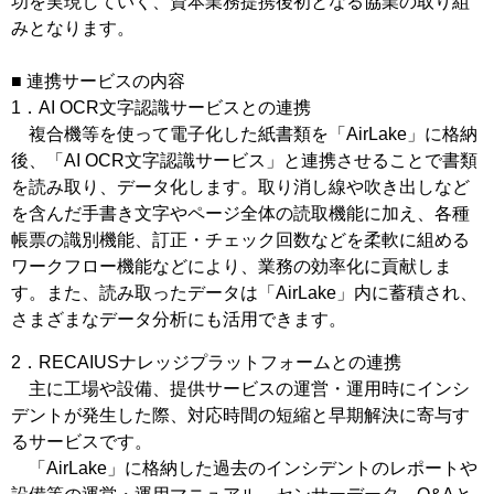
功を実現していく、資本業務提携後初となる協業の取り組
みとなります。
■ 連携サービスの内容
1．AI OCR文字認識サービスとの連携
複合機等を使って電子化した紙書類を「AirLake」に格納
後、「AI OCR文字認識サービス」と連携させることで書類
を読み取り、データ化します。取り消し線や吹き出しなど
を含んだ手書き文字やページ全体の読取機能に加え、各種
帳票の識別機能、訂正・チェック回数などを柔軟に組める
ワークフロー機能などにより、業務の効率化に貢献しま
す。また、読み取ったデータは「AirLake」内に蓄積され、
さまざまなデータ分析にも活用できます。
2．RECAIUSナレッジプラットフォームとの連携
主に工場や設備、提供サービスの運営・運用時にインシ
デントが発生した際、対応時間の短縮と早期解決に寄与す
るサービスです。
「AirLake」に格納した過去のインシデントのレポートや