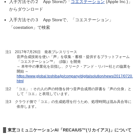
入手方法その２ App Storeの「
コエステーション
(Apple Inc.)」
からダウンロード
入手方法その３ App Storeで、「コエステーション」
「coestation」で検索
注1 2017年7月26日 発表プレスリリース
音声合成技術を使い「声」を収集・蓄積・提供するプラットフォーム
「コエステーション™」（β版）を開発
～ 本年中の事業化を目指し、クリーク・アンド・リバー社との協業を
開始 ～
https://www.global.toshiba/jp/company/digitalsolution/news/2017/0720.
html
注2 「コエ」：その人の声の特徴を持つ音声合成用の辞書を「声の分身」と
して「コエ」と表現しています。
注3 クラウド側で「コエ」の生成処理を行うため、処理時間は混み具合等に
依存します。
東芝コミュニケーションAI「RECAIUS™(リカイアス)」について