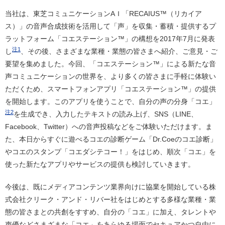
当社は、東芝コミュニケーションAＩ「RECAIUS™（リカイア
ス）」の音声合成技術を活用して「声」を収集・蓄積・提供するプ
ラットフォーム「コエステーション™」の構想を2017年7月に発表
注1
し
、その後、さまざまな業種・業態の皆さまへ紹介、ご意見・ご
要望を集めました。今回、「コエステーション™」による新たな音
声コミュニケーションの世界を、より多くの皆さまに手軽に体験い
ただくため、スマートフォンアプリ「コエステーション™」の提供
を開始します。このアプリを使うことで、自分の声の分身「コエ」
注2
を生成でき、入力したテキストの読み上げ、SNS（LINE、
Facebook、Twitter）への音声投稿などをご体験いただけます。ま
た、本日からすぐに遊べるコエの診断ゲーム「Dr.Coeのコエ診断」
やコエのスタンプ「コエダシテコー！」をはじめ、順次「コエ」を
使った新たなアプリやサービスの提供も検討していきます。
今後は、既にメディアコンテンツ業界向けに協業を開始している株
式会社クリーク・アンド・リバー社をはじめとする多様な業種・業
態の皆さまとの共創をすすめ、自分の「コエ」に加え、タレントや
声優などさまざまな「コエ」をあらゆる場面でセキュアかつ自由に