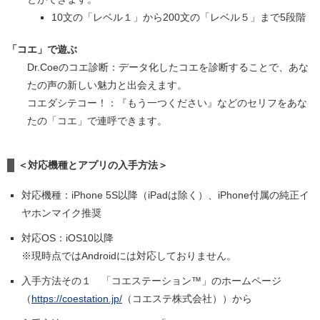
10文の「レベル１」から200文の「レベル５」まで5段階
「コエ」で遊ぶ
Dr.Coeのコエ診断：データ化したコエを診断することで、あな
たの声の新しい魅力と出会えます。
コエダシテコー！：『もう一つください』などのセリフをあな
たの「コエ」で連呼できます。
＜対応機種とアプリの入手方法＞
対応機種：iPhone 5S以降（iPadは除く）、iPhone付属の純正イ
ヤホンマイク推奨
対応OS：iOS10以降
※現時点ではAndroidには対応しておりません。
入手方法その１ 「コエステーション™」のホームページ
（
https://coestation.jp/
（コエステ株式会社））から