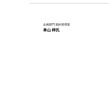
企画部門 契約管理室
阜山 梓氏