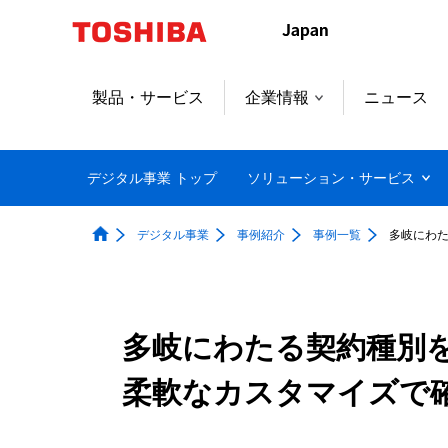
本
文
へ
ジ
製品・サービス
企業情報
ニュース
ャ
ン
プ
デジタル事業 トップ
ソリューション・サービス
デジタル事業
事例紹介
事例一覧
多岐にわ
多岐にわたる契約種別
柔軟なカスタマイズで