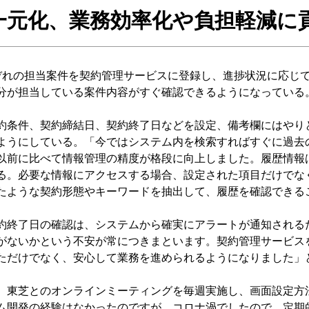
一元化、業務効率化や負担軽減に
れの担当案件を契約管理サービスに登録し、進捗状況に応じ
分が担当している案件内容がすぐ確認できるようになっている
条件、契約締結日、契約終了日などを設定、備考欄にはやり
ようにしている。「今ではシステム内を検索すればすぐに過去
以前に比べて情報管理の精度が格段に向上しました。履歴情報
る。必要な情報にアクセスする場合、設定された項目だけでな
たような契約形態やキーワードを抽出して、履歴を確認できる
終了日の確認は、システムから確実にアラートが通知される
がないかという不安が常につきまといます。契約管理サービス
ただけでなく、安心して業務を進められるようになりました」
東芝とのオンラインミーティングを毎週実施し、画面設定方
ム開発の経験はなかったのですが、コロナ渦でしたので、定期