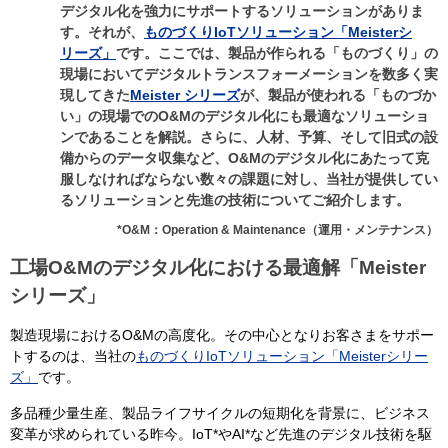
デジタル化を強力にサポートするソリューションがありま
す。それが、
ものづくりIoTソリューション「Meisterシ
リーズ」
です。ここでは、製品が作られる「ものづくり」の
現場においてデジタルトランスフォーメーションを数多く実
現してきた
Meister シリーズ
が、製品が使われる「ものづか
い」の現場でのO&Mのデジタル化にも最適なソリューショ
ンであることを解説。さらに、人材、予算、そして旧式の設
備からのデータ収集など、O&Mのデジタル化にあたって克
服しなければならない数々の課題に対し、当社が提供してい
るソリューションと先進の技術についてご紹介します。
*O&M：Operation & Maintenance（運用・メンテナンス）
工場O&Mのデジタル化における最適解「Meister
シリーズ」
製造現場におけるO&Mの高度化。その中心となりお客さまをサポー
トするのは、当社の
ものづくりIoTソリューション「Meisterシリー
ズ」
です。
多品種少量生産、製品ライフサイクルの短期化を背景に、ビジネス
変革が求められている昨今。IoT*やAI*など先進のデジタル技術を駆