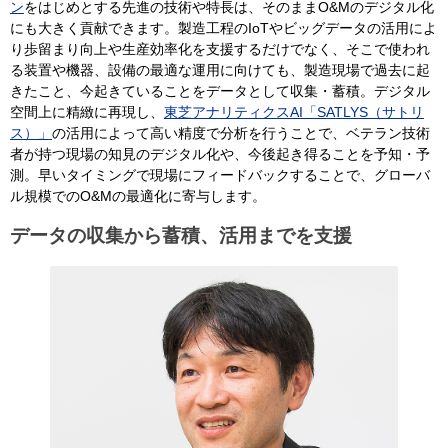
ン
をはじめとする先進の技術や特長は、そのままO&Mのデジタル化
にも大きく貢献できます。製造工程のIoTやビッグデータの活用によ
り歩留まり向上や生産効率化を支援するだけでなく、そこで使われ
る装置や機器、設備の最適な運用に向けても、製造現場で過去に起
きたこと、今起きていることをデータとして収集・蓄積。デジタル
空間上に精緻に再現し、
東芝アナリティクスAI「SATLYS（サトリ
ス）」
の活用によって高い精度で分析を行うことで、ベテラン技術
者が持つ現場の知見のデジタル化や、今後起き得ることを予知・予
測。早いタイミングで現場にフィードバックすることで、グローバ
ル規模でのO&Mの最適化に寄与します。
データの収集から蓄積、活用までを支援