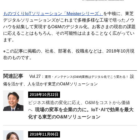
ものづくりIoTソリューション「Meisterシリーズ」
を中核に、東芝
デジタルソリューションズがこれまで多種多様な工場で培ったノウ
ハウを結集して実現するO&Mのデジタル化。お客さまの現在の課題
に応えることはもちろん、その可能性は止まることなく広がってい
ます。
※この記事に掲載の、社名、部署名、役職名などは、2018年10月現
在のものです。
関連記事
Vol.27：
設
運用・メンテナンス(O&M)業務はデジタル化でこう変わる！
備を活かす、人を活かす東芝のO&Mソリューション
2018年10月22日
ビジネス構造の変化に応え、O&Mをコストから価値
現場の変革を企業の力に。IoT･AIで効果を最大
へ
化する東芝のO&Mソリューション
2018年11月06日