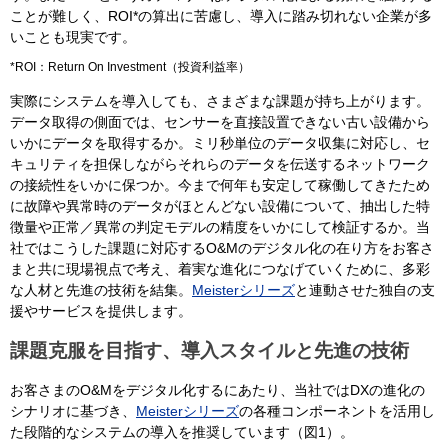
ことが難しく、ROI*の算出に苦慮し、導入に踏み切れない企業が多
いことも現実です。
*ROI：Return On Investment（投資利益率）
実際にシステムを導入しても、さまざまな課題が持ち上がります。
データ取得の側面では、センサーを直接設置できない古い設備から
いかにデータを取得するか。ミリ秒単位のデータ収集に対応し、セ
キュリティを担保しながらそれらのデータを伝送するネットワーク
の接続性をいかに保つか。今まで何年も安定して稼働してきたため
に故障や異常時のデータがほとんどない設備について、抽出した特
徴量や正常／異常の判定モデルの精度をいかにして検証するか。当
社ではこうした課題に対応するO&Mのデジタル化の在り方をお客さ
まと共に現場視点で考え、着実な進化につなげていくために、多彩
な人材と先進の技術を結集。
Meisterシリーズ
と連動させた独自の支
援やサービスを提供します。
課題克服を目指す、導入スタイルと先進の技術
お客さまのO&Mをデジタル化するにあたり、当社ではDXの進化の
シナリオに基づき、
Meisterシリーズ
の各種コンポーネントを活用し
た段階的なシステムの導入を推奨しています（図1）。