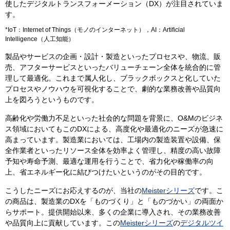
使したデジタルトランスフォーメーション（DX）が注目されていま
す。
*IoT：Internet of Things（モノのインターネット），AI：Artificial
Intelligence（人工知能）
製品やサービスの企画・設計・製造といったプロセスや、物流、販
売、アフターサービスといったバリューチェーン全体を統合的に管
理して最適化。これまで属人化し、ブラックボックスと化していた
プロセスやノウハウを可視化することで、劇的な業務改善や品質向
上を図ろうというものです。
高齢化や労働力不足といった社会的な問題を背景に、O&Mのビジネ
ス領域においてもこのDXによる、高度化や最適化のニーズが急速に
高まっています。製造業においては、工場内の製造装置や設備、保
全作業者といったリソース全体を効率よく管理し、精度の高い故障
予知や寿命予測、最適な運用を行うことで、省力化や稼働率の向
上、省エネルギー化に結びつけたいというのがその目的です。
こうしたニーズにお応えするのが、当社の
Meisterシリーズ
です。こ
の商品は、製造業のDXを「ものづくり」と「ものづかい」の両面か
らサポート。提供開始以来、多くの企業に導入され、その業務改善
や品質向上に貢献しています。この
Meisterシリーズ
の
デジタルツイ