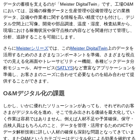
データの蓄積を支えるのが「Meister DigitalTwin」です。工場O&M
においては、設備の稼働データと生産管理や設備管理などの業務
データ、設備や作業者に関する情報を高い精度でひも付けし、デジ
タル空間上に写像。開発や部品調達、温度・湿度、検査結果から、
現場における稼働状況や保守点検の内容などを関連付けて管理し、
分析、追跡することを可能にします。
さらに
Meisterシリーズ
では、この
Meister DigitalTwin
上のデータを
活用するためのさまざまなコンポーネントを準備。さまざまな視点
での見える化画面やトレーサビリティー機能、各種ビックデータ分
析モジュール、AIサービス(
SATLYS
)など豊富なアプリケーションを
準備し、お客さまのニーズに合わせて必要なものを組み合わせて提
供することができます。
O&Mデジタル化の課題
しかし、いかに優れたソリューションがあっても、それぞれのお客
さまがデジタル化を進め、そこで生み出される価値を最大化してい
く作業は容易ではありません。例えば人材不足や予算確保。保守・
点検人員はもちろんのこと、データを管理・活用するためのICTや
データ解析技術に詳しい人材の確保も深刻な問題となってきていま
す。またO&Mというカテゴリーはデジタル化による効果を確約する