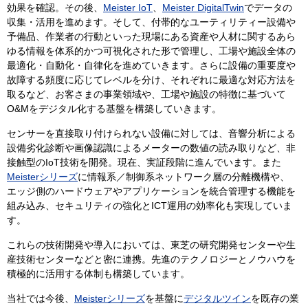
効果を確認。その後、
Meister IoT
、
Meister DigitalTwin
でデータの
収集・活用を進めます。そして、付帯的なユーティリティー設備や
予備品、作業者の行動といった現場にある資産や人材に関するあら
ゆる情報を体系的かつ可視化された形で管理し、工場や施設全体の
最適化・自動化・自律化を進めていきます。さらに設備の重要度や
故障する頻度に応じてレベルを分け、それぞれに最適な対応方法を
取るなど、お客さまの事業領域や、工場や施設の特徴に基づいて
O&Mをデジタル化する基盤を構築していきます。
センサーを直接取り付けられない設備に対しては、音響分析による
設備劣化診断や画像認識によるメーターの数値の読み取りなど、非
接触型のIoT技術を開発。現在、実証段階に進んでいます。また
Meisterシリーズ
に情報系／制御系ネットワーク層の分離機構や、
エッジ側のハードウェアやアプリケーションを統合管理する機能を
組み込み、セキュリティの強化とICT運用の効率化も実現していま
す。
これらの技術開発や導入においては、東芝の研究開発センターや生
産技術センターなどと密に連携。先進のテクノロジーとノウハウを
積極的に活用する体制も構築しています。
当社では今後、
Meisterシリーズ
を基盤に
デジタルツイン
を既存の業