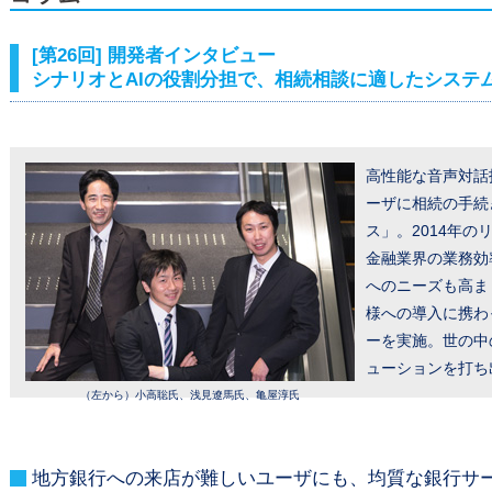
[第26回] 開発者インタビュー
シナリオとAIの役割分担で、相続相談に適したシステ
高性能な音声対話
ーザに相続の手続
ス」。2014年
金融業界の業務効
へのニーズも高ま
様への導入に携わ
ーを実施。世の中
ューションを打ち
（左から）小高聡氏、浅見遼馬氏、亀屋淳氏
地方銀行への来店が難しいユーザにも、均質な銀行サ