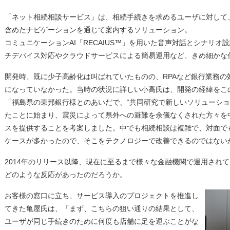
「ネット相続相談サービス」は、相続手続きを求めるユーザに対して
含めたナビゲーションを通じて案内するソリューション。
コミュニケーションAI「RECAIUS™」を用いた音声対話とシナリ
チデバイス対応やクラウドサービスによる簡易運用など、きめ細かな
開発時、既に少子高齢化は叫ばれていたものの、RPAなど銀行業務の
になっていなかった。当時の状況に詳しい小高氏は、開発の経緯をこ
「福島県の東邦銀行様とのあいだで、“共同研究で新しいソリューショ
たことに始まり、震災によって県外への避難を余儀なくされた方々を
スを提供することを考案しました。中でも相続相談は複雑で、対面で
ケースが多かったので、そこをテクノロジーで改善できるのではない
2014年のリリース以降、現在に至るまで様々な金融機関で運用され
どのような反応があったのだろうか。
お客様の窓口に立ち、サービス導入のプロジェクトを推進し
てきた亀屋氏は、「まず、こちらの狙い通りの結果として、
ユーザが同じ手続きのために何度も店舗に足を運ぶことがな