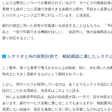
しなどは弊社にノウハウが蓄積されているので、サービスの構築自体
業務でも銀行ごとに店舗で決裁できる金額の上限や、手続きに必要な
たりのチューニングは丁寧に行なっています」と浅見氏。
銀行の規定に則った回答や言葉遣いを設定することはもちろん、「手
あと、一括で印刷できる機能がほしい」「会話中に、他の金融商品も
限り対応するという。
シナリオとAIの役割分担で、相続相談に適したシステ
ここ数年、様々な業界で導入がさかんなAI技術。特に、AIを用いた
性向上に大きく貢献するものとして期待されている。
しかし、同サービスが採用しているのは、あくまでもシナリオ設計に基
設計にこだわる理由を、浅見氏はこのように語る。
「AIによる自動音声対話は、会話の自由度が高い一方で、話す内容を
あります。銀行サービス全般に通じることでもありますが、相続案内
意図しない結論や、規定を逸脱した言い回しを回避しなければなりま