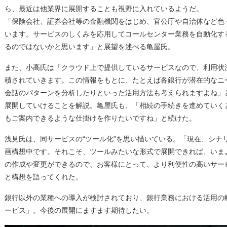
ら、最近は他業界に展開することも視野に入れているようだ。
「保険会社、証券会社等の金融機関をはじめ、官公庁や自治体など色
います。サービスのしくみを応用してコールセンター業務を自動化す
るのではないかと思います」と展望を述べる亀屋氏。
また、小高氏は「クラウド上で提供しているサービスなので、利用状
積されていきます。この情報をもとに、たとえば各銀行が潜在的なニ
会話のパターンを分析したりといった活用方法も考えられますよね」
展開していけることを解説。亀屋氏も、「相続の手続きを進めていく
もご案内できるような仕掛けを作りたいですね」と続けた。
浅見氏は、同サービスの“ツール化”を思い描いている。「現在、シナ
画構想中です。それこそ、ツールみたいな形式で展開できれば、いま
の作成や変更ができるので、お客様にとって、より利便性の高いサー
と構想を語ってくれた。
銀行以外の業種への導入が検討されており、銀行業務における活用の
ービス」。今後の展開にますます期待したい。