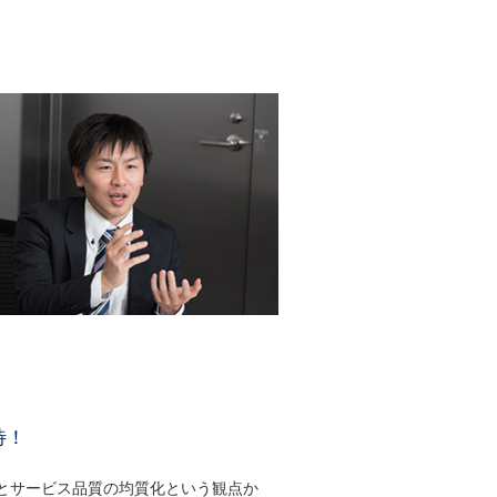
。
待！
とサービス品質の均質化という観点か