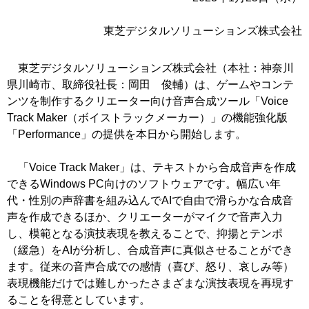
東芝デジタルソリューションズ株式会社
東芝デジタルソリューションズ株式会社（本社：神奈川
県川崎市、取締役社長：岡田 俊輔）は、ゲームやコンテ
ンツを制作するクリエーター向け音声合成ツール「Voice
Track Maker（ボイストラックメーカー）」の機能強化版
「Performance」の提供を本日から開始します。
「
Voice Track Maker
」は、テキストから合成音声を作成
できる
Windows PC
向けのソフトウェアです。幅広い年
代・性別の声辞書を組み込んで
AI
で自由で滑らかな合成音
声を作成できるほか、クリエーターがマイクで音声入力
し、模範となる演技表現を教えることで、抑揚とテンポ
（緩急）を
AI
が分析し、合成音声に真似させることができ
ます。従来の音声合成での感情（喜び、怒り、哀しみ等）
表現機能だけでは難しかったさまざまな演技表現を再現す
ることを得意としています。