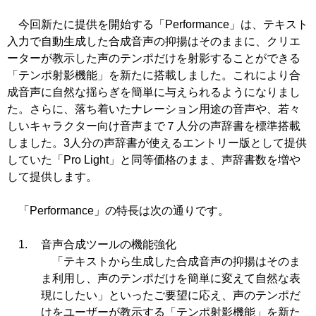
今回新たに提供を開始する「
Performance
」は、テキスト
入力で自動生成した合成音声の抑揚はそのままに、クリエ
ーターが教示した声のテンポだけを射影することができる
「テンポ射影機能」を新たに搭載しました。これにより合
成音声に自然な揺らぎを簡単に与えられるようになりまし
た。さらに、落ち着いたナレーション用途の音声や、若々
しいキャラクター向け音声まで７人分の声辞書を標準搭載
しました。
3
人分の声辞書が使えるエントリー版として提供
していた「
Pro Light
」と同等価格のまま、声辞書数を増や
して提供します。
「Performance」の特長は次の通りです。
音声合成ツールの機能強化
「テキストから生成した合成音声の抑揚はそのま
ま利用し、声のテンポだけを簡単に変えて自然な表
現にしたい」といったご要望に応え、声のテンポだ
けをユーザーが教示する「テンポ射影機能」を新た