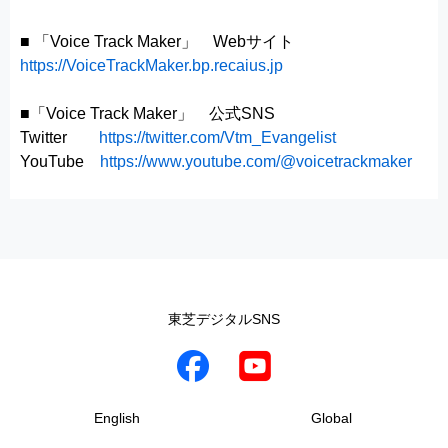
■ 「Voice Track Maker」 Webサイト
https://VoiceTrackMaker.bp.recaius.jp
■「Voice Track Maker」 公式SNS
Twitter
https://twitter.com/Vtm_Evangelist
YouTube
https://www.youtube.com/@voicetrackmaker
東芝デジタルSNS
English
Global