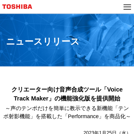
本
文
へ
ジ
ャ
ニュースリリース
ン
プ
クリエーター向け音声合成ツール「Voice
Track Maker」の機能強化版を提供開始
～声のテンポだけを簡単に教示できる新機能「テン
ポ射影機能」を搭載した「Performance」を商品化～
2023年1月25日（水）