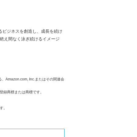
となるビジネスを創造し、成長を続け
的に絶え間なく泳ぎ続けるイメージ
る、Amazon.com, Inc.またはその関連会
他の国における登録商標または商標です。
す。