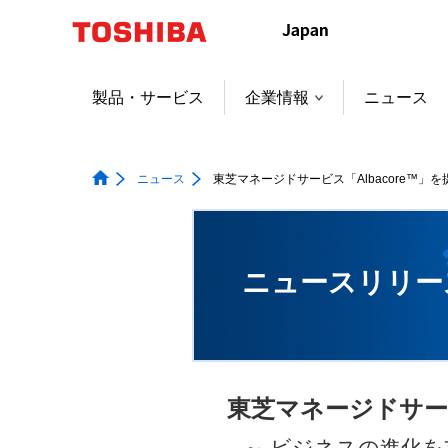
本
文
へ
ジ
製品・サービス
企業情報
ニュース
ャ
ン
プ
ニュース
東芝マネージドサービス「Albacore™」
ニュースリリー
東芝マネージドサービ
～ ビジネスの進化を