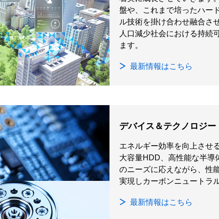
盤や、これまで培ったハード
ル技術を掛け合わせ融合さ
人口減少社会における持続
ます。
最新情報はこちら
デバイス＆テクノロジー
エネルギー効率を向上させ
大容量HDD、高性能な半導
のニーズに応えながら、性
実現しカーボンニュートラ
最新情報はこちら