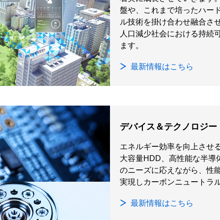
盤や、これまで培ったハード
ル技術を掛け合わせ融合さ
人口減少社会における持続
ます。
最新情報はこちら
デバイス＆テクノロジー
エネルギー効率を向上させ
大容量HDD、高性能な半導
のニーズに応えながら、性
実現しカーボンニュートラ
最新情報はこちら