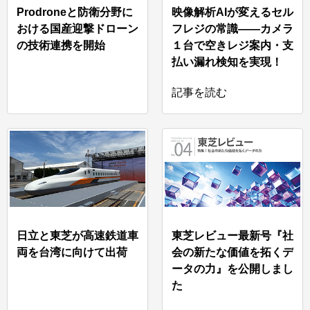
Prodroneと防衛分野に
映像解析AIが変えるセル
おける国産迎撃ドローン
フレジの常識――カメラ
の技術連携を開始
１台で空きレジ案内・支
払い漏れ検知を実現！
記事を読む
日立と東芝が高速鉄道車
東芝レビュー最新号『社
両を台湾に向けて出荷
会の新たな価値を拓くデ
ータの力』を公開しまし
た