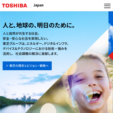
本
文
へ
ジ
ャ
ン
プ