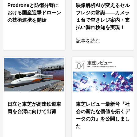
Prodroneと防衛分野に
映像解析AIが変えるセル
おける国産迎撃ドローン
フレジの常識――カメラ
の技術連携を開始
１台で空きレジ案内・支
払い漏れ検知を実現！
記事を読む
日立と東芝が高速鉄道車
東芝レビュー最新号『社
両を台湾に向けて出荷
会の新たな価値を拓くデ
ータの力』を公開しまし
た