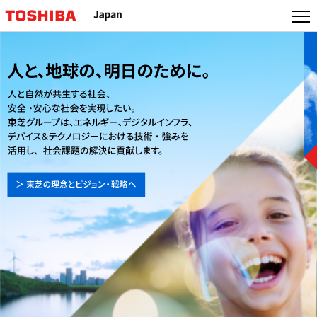
本
文
へ
ジ
ャ
ン
プ