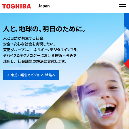
本
文
へ
ジ
ャ
ン
プ