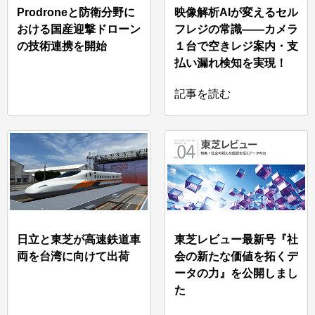
Prodroneと防衛分野に
映像解析AIが変えるセル
おける国産迎撃ドローン
フレジの常識――カメラ
の技術連携を開始
１台で空きレジ案内・支
払い漏れ検知を実現！
記事を読む
日立と東芝が高速鉄道車
東芝レビュー最新号『社
両を台湾に向けて出荷
会の新たな価値を拓くデ
ータの力』を公開しまし
た