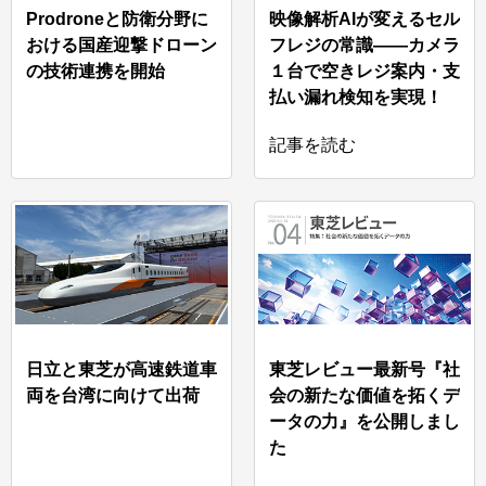
Prodroneと防衛分野に
映像解析AIが変えるセル
おける国産迎撃ドローン
フレジの常識――カメラ
の技術連携を開始
１台で空きレジ案内・支
払い漏れ検知を実現！
記事を読む
日立と東芝が高速鉄道車
東芝レビュー最新号『社
両を台湾に向けて出荷
会の新たな価値を拓くデ
ータの力』を公開しまし
た