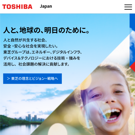
本
文
へ
ジ
ャ
ン
プ