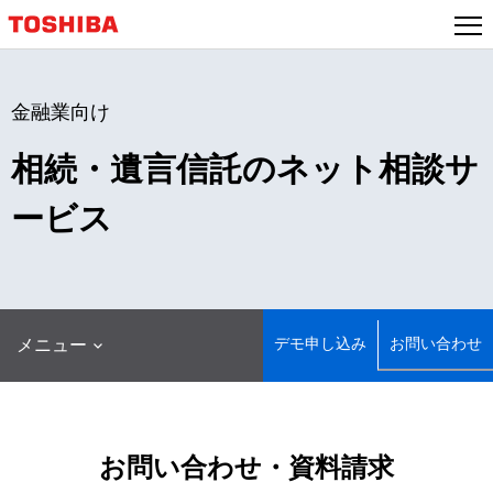
本
文
へ
ジ
金融業向け
ャ
ン
相続・遺言信託のネット相談サ
プ
ービス
デモ申し込み
お問い合わせ
メニュー
お問い合わせ・資料請求