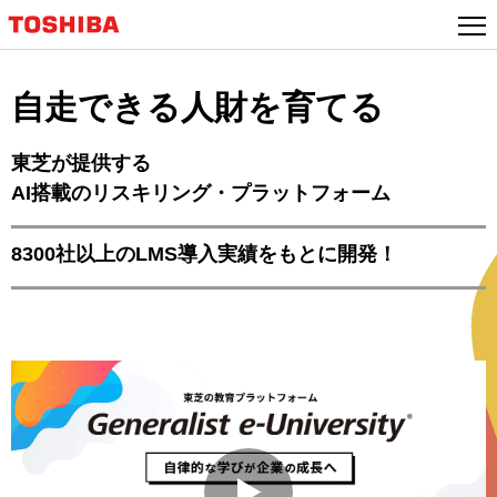
本
文
へ
ジ
自走できる人財を育てる
ャ
ン
東芝が提供する
プ
AI搭載のリスキリング・プラットフォーム
8300社以上のLMS導入実績をもとに開発！