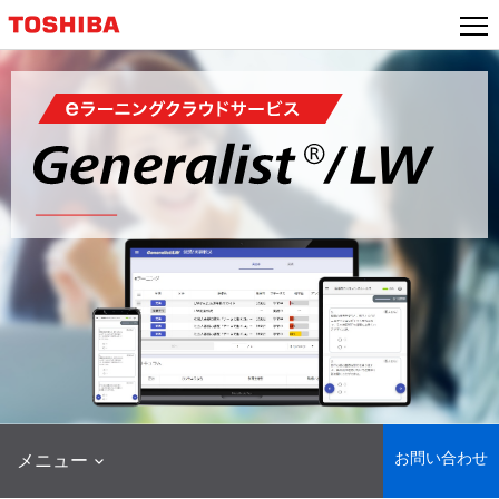
本
文
へ
ジ
ャ
ン
プ
お問い合わせ
メニュー