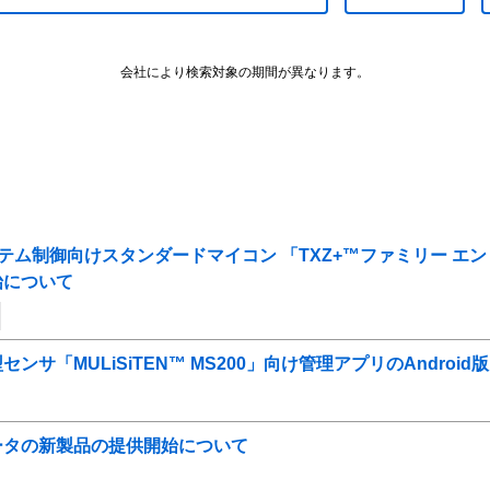
会社により検索対象の期間が異なります。
搭載システム制御向けスタンダードマイコン 「TXZ+™ファミリー 
始について
サ「MULiSiTEN™ MS200」向け管理アプリのAndroid
ータの新製品の提供開始について