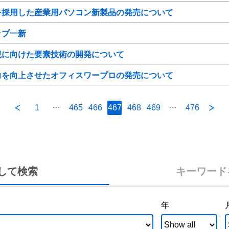
を採用した産業用パソコン新製品の発売について
ップ一新
現に向けた要素技術の開発について
力を向上させたオフィスワープロの発売について
1
465
466
467
468
469
476
して検索
キーワード
年