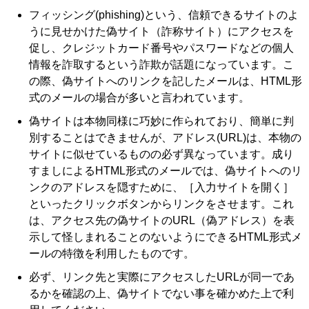
フィッシング(phishing)という、信頼できるサイトのよ
うに見せかけた偽サイト（詐称サイト）にアクセスを
促し、クレジットカード番号やパスワードなどの個人
情報を詐取するという詐欺が話題になっています。こ
の際、偽サイトへのリンクを記したメールは、HTML形
式のメールの場合が多いと言われています。
偽サイトは本物同様に巧妙に作られており、簡単に判
別することはできませんが、アドレス(URL)は、本物の
サイトに似せているものの必ず異なっています。成り
すましによるHTML形式のメールでは、偽サイトへのリ
ンクのアドレスを隠すために、［入力サイトを開く］
といったクリックボタンからリンクをさせます。これ
は、アクセス先の偽サイトのURL（偽アドレス）を表
示して怪しまれることのないようにできるHTML形式メ
ールの特徴を利用したものです。
必ず、リンク先と実際にアクセスしたURLが同一であ
るかを確認の上、偽サイトでない事を確かめた上で利