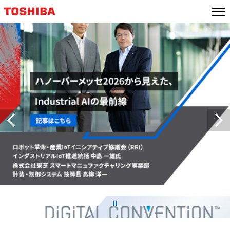
本
文
へ
ジ
ャ
ン
プ
詳細はこちら