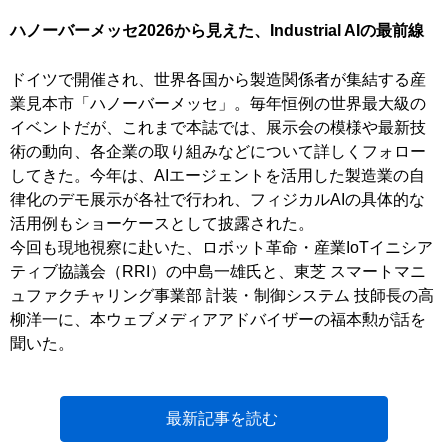
ハノーバーメッセ2026から見えた、Industrial AIの最前線
ドイツで開催され、世界各国から製造関係者が集結する産
業見本市「ハノーバーメッセ」。毎年恒例の世界最大級の
イベントだが、これまで本誌では、展示会の模様や最新技
術の動向、各企業の取り組みなどについて詳しくフォロー
してきた。今年は、AIエージェントを活用した製造業の自
律化のデモ展示が各社で行われ、フィジカルAIの具体的な
活用例もショーケースとして披露された。
今回も現地視察に赴いた、ロボット革命・産業IoTイニシア
ティブ協議会（RRI）の中島一雄氏と、東芝 スマートマニ
ュファクチャリング事業部 計装・制御システム 技師長の高
柳洋一に、本ウェブメディアアドバイザーの福本勲が話を
聞いた。
最新記事を読む